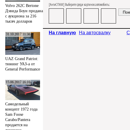
[АнтиСПАМ] Выберите среди картинок автомобиль:
Volvo 262C Bertone
Дэвида Боуи продана
с аукциона за 216
тысяч долларов
На главную
На автосвалку
С
31.10.2017 11:38
UAZ Grand Patriot:
тюнинг УАЗ-а от
General Performance
15.06.2017 16:10
Самодельный
концепт 1972 года
Sam Foose
Carabo/Pantera
продается на