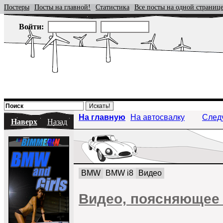
Постеры
Посты на главной!
Статистика
Все посты на одной страниц
Войти:
На главную
На автосвалку
След
Наверх
Назад
BMW
BMW i8
Видео
Видео, поясняющее 