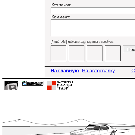
Кто таков:
Коммент:
[АнтиСПАМ] Выберите среди картинок автомобиль:
На главную
На автосвалку
С