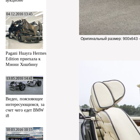
аукционе
04.12.2016 13:45
Оригинальный размер:
900x643 
Pagani Huayra Hermes
Edition приехала к
Мэнни Хошбину
13.05.2016 14:41
Видео, поясняющее
интересующимся, за
счет чего едет BMW
i8
10.03.2016 10:15