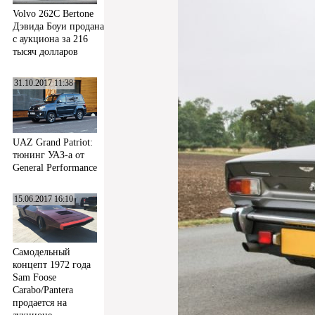
Volvo 262C Bertone
Дэвида Боуи продана
с аукциона за 216
тысяч долларов
31.10.2017 11:38
UAZ Grand Patriot:
тюнинг УАЗ-а от
General Performance
15.06.2017 16:10
Самодельный
концепт 1972 года
Sam Foose
Carabo/Pantera
продается на