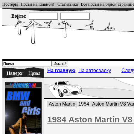
Постеры
Посты на главной!
Статистика
Все посты на одной страниц
Войти:
На главную
На автосвалку
След
Наверх
Назад
Aston Martin
1984
Aston Martin V8 Va
1984 Aston Martin V8