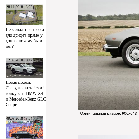
28.11.2018 13:02
Персональная трасса
для дрифта прямо у
дома - почему бы и
нет?
12.07.2018 10:47
Новая модель
Changan - китайский
конкурент BMW X4
и Mercedes-Benz GLC
Coupe
Оригинальный размер:
900x643 
09.03.2018 13:04