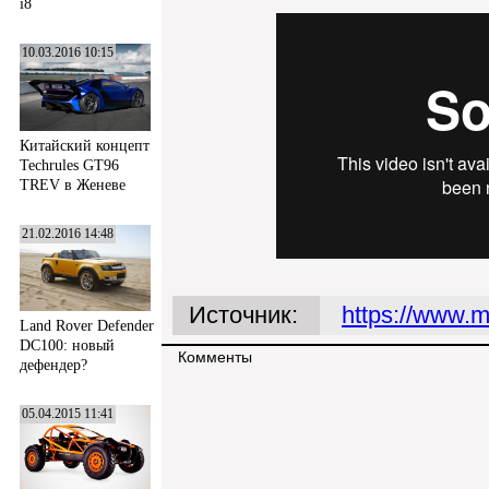
i8
10.03.2016 10:15
Китайский концепт
Techrules GT96
TREV в Женеве
21.02.2016 14:48
Источник:
https://www.
Land Rover Defender
DC100: новый
Комменты
дефендер?
05.04.2015 11:41