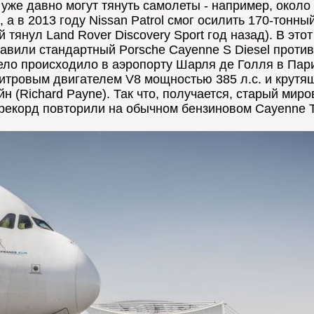
же давно могут тянуть самолеты - например, около 
 а в 2013 году Nissan Patrol смог осилить 170-тонн
й тянул Land Rover Discovery Sport год назад). В эт
тавили стандартный Porsche Cayenne S Diesel против
дело происходило в аэропорту Шарля де Голля в Пари
литровым двигателем V8 мощностью 385 л.с. и крут
н (Richard Payne). Так что, получается, старый мир
 рекорд повторили на обычном бензиновом Cayenne T