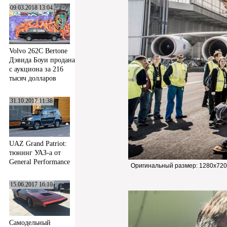
09.03.2018 13:04
Volvo 262C Bertone
Дэвида Боуи продана
с аукциона за 216
тысяч долларов
31.10.2017 11:38
UAZ Grand Patriot:
тюнинг УАЗ-а от
General Performance
Оригинальный размер:
1280x720
15.06.2017 16:10
Самодельный