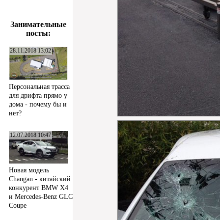
Занимательные
посты:
28.11.2018 13:02
Персональная трасса
для дрифта прямо у
дома - почему бы и
нет?
12.07.2018 10:47
Новая модель
Changan - китайский
конкурент BMW X4
и Mercedes-Benz GLC
Coupe