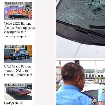
09.03.2018 13:04
Volvo 262C Bertone
Дэвида Боуи продана
с аукциона за 216
тысяч долларов
31.10.2017 11:38
UAZ Grand Patriot:
тюнинг УАЗ-а от
General Performance
15.06.2017 16:10
Самодельный