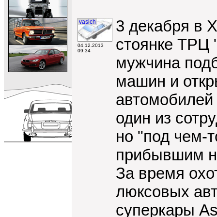
3 декабря в 
vasich
стоянке ТРЦ 
04.12.2013
09:34
мужчина подб
машин и откр
автомобилей 
один из сотр
но "под чем-
прибывшим н
За время охо
люксовых авт
суперкары Ast