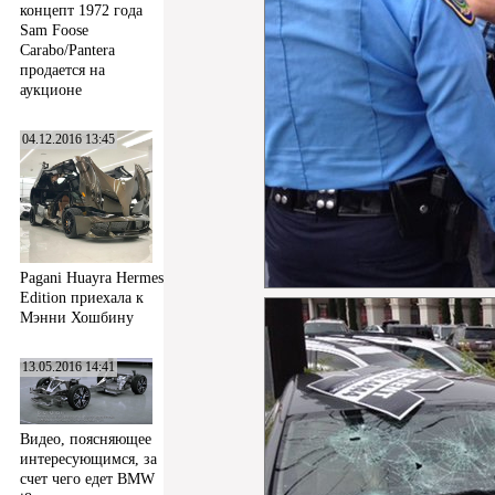
концепт 1972 года
Sam Foose
Carabo/Pantera
продается на
аукционе
04.12.2016 13:45
Pagani Huayra Hermes
Edition приехала к
Мэнни Хошбину
13.05.2016 14:41
Видео, поясняющее
интересующимся, за
счет чего едет BMW