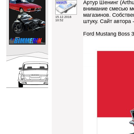
Артур Шенинг (Arth
vasich
внимание смесью ме
магазинов. Собствен
15.12.2016
штуку. Сайт автора 
10:52
Ford Mustang Boss 3