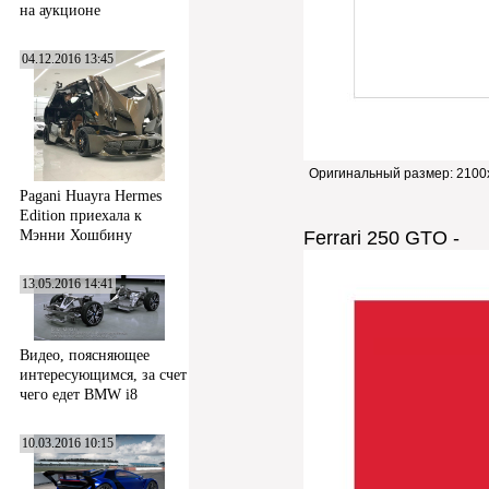
на аукционе
04.12.2016 13:45
Оригинальный размер:
2100
Pagani Huayra Hermes
Edition приехала к
Ferrari 250 GTO -
Мэнни Хошбину
13.05.2016 14:41
Видео, поясняющее
интересующимся, за счет
чего едет BMW i8
10.03.2016 10:15