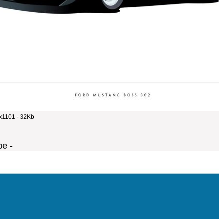
x1101 - 32Kb
e -