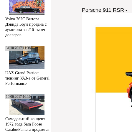
Porsche 911 RSR -
Volvo 262C Bertone
Дэвида Боуи продана с
аукциона за 216 тысяч
долларов
31.10.2017 11:38
UAZ Grand Patriot:
тюнинг УАЗ-а от General
Performance
15.06.2017 16:10
Самодельный концепт
1972 года Sam Foose
Carabo/Pantera продается