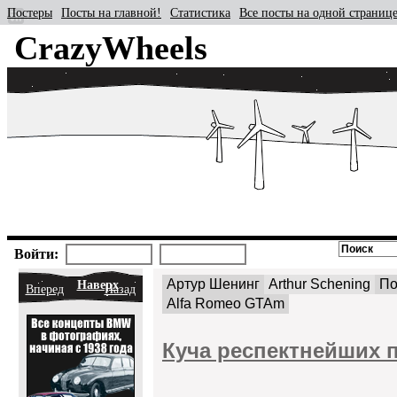
Постеры
Посты на главной!
Статистика
Все посты на одной страниц
CrazyWheels
Войти:
Артур Шенинг
Arthur Schening
По
Наверх
Вперед
Назад
Alfa Romeo GTAm
Куча респектнейших 