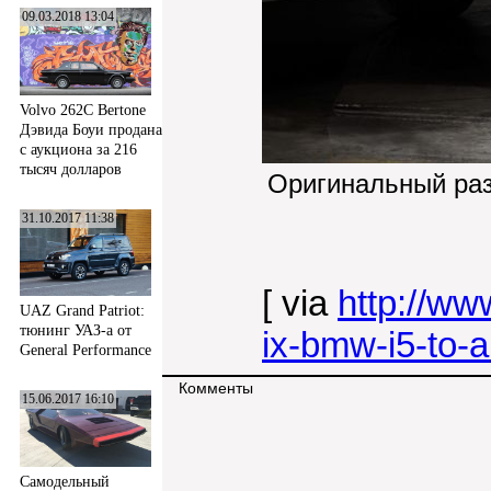
09.03.2018 13:04
Volvo 262C Bertone
Дэвида Боуи продана
с аукциона за 216
тысяч долларов
Оригинальный ра
31.10.2017 11:38
[ via
http://w
UAZ Grand Patriot:
тюнинг УАЗ-а от
ix-bmw-i5-to-a
General Performance
Комменты
15.06.2017 16:10
Самодельный