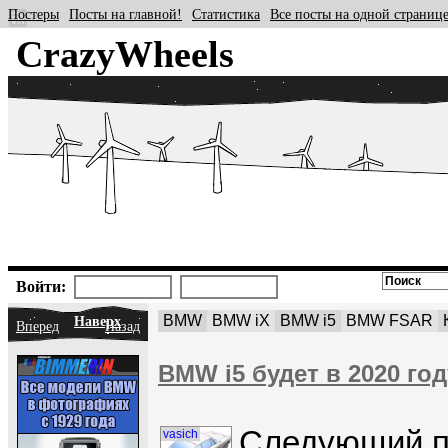
Постеры
Посты на главной!
Статистика
Все посты на одной страниц
CrazyWheels
Войти:
BMW
BMW iX
BMW i5
BMW FSAR
Наверх
Вперед
Назад
BMW i5 будет в 2020 го
Следующий пр
vasich