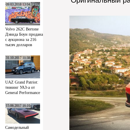
Оригинальный р
09.03.2018 13:04
Volvo 262C Bertone
Дэвида Боуи продана
с аукциона за 216
тысяч долларов
31.10.2017 11:38
UAZ Grand Patriot:
тюнинг УАЗ-а от
General Performance
15.06.2017 16:10
Самодельный