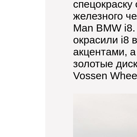
спецокраску
железного че
Man BMW i8. 
окрасили i8 
акцентами, 
золотые дис
Vossen Whee