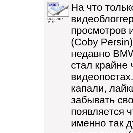
На что тольк
vasich
видеоблогге
06.12.2016
11:43
просмотров 
(Coby Persin
недавно BMW 
стал крайне 
видеопостах
капали, лайк
забывать сво
появляется ч
именно так д