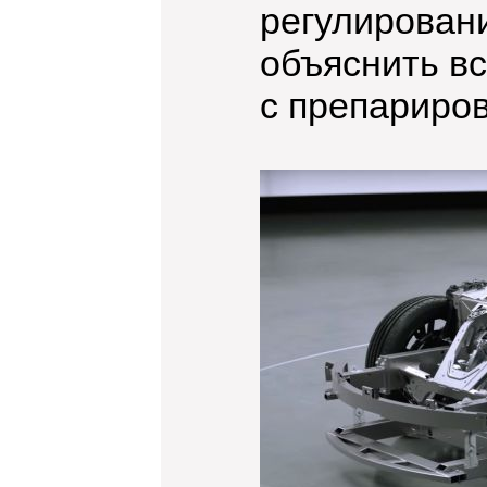
регулировани
объяснить вс
с препариро