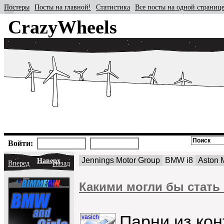
Постеры
Посты на главной!
Статистика
Все посты на одной страниц
CrazyWheels
Войти:
Jennings Motor Group
BMW i8
Aston 
Наверх
Вперед
Назад
Какими могли бы стать
Парни из кон
vasich