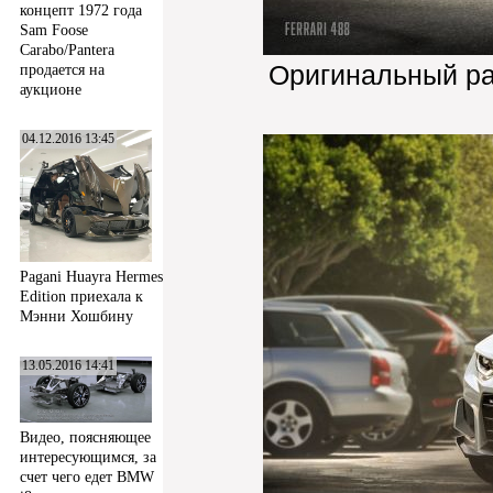
концепт 1972 года
Sam Foose
Carabo/Pantera
Оригинальный р
продается на
аукционе
04.12.2016 13:45
Pagani Huayra Hermes
Edition приехала к
Мэнни Хошбину
13.05.2016 14:41
Видео, поясняющее
интересующимся, за
счет чего едет BMW