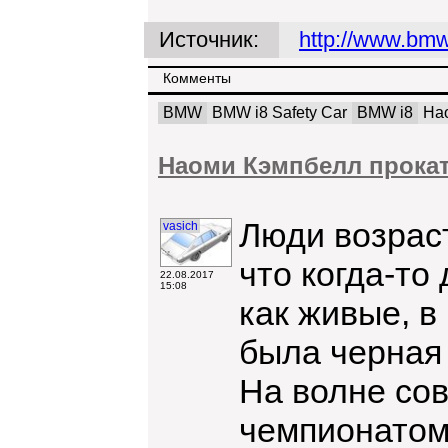
Источник:
http://www.bmw
Комменты
BMW
BMW i8 Safety Car
BMW i8
На
Наоми Кэмпбелл прокати
Люди возрас
vasich
что когда-то
22.08.2017
15:08
как живые, в
была черная
На волне со
чемпионатом