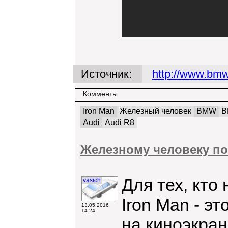
Источник:
http://www.bmw
Комменты
Iron Man
Железный человек
BMW
B
Audi
Audi R8
Железному человеку п
Для тех, кто
vasich
Iron Man - э
13.05.2016
14:24
на киноэкран