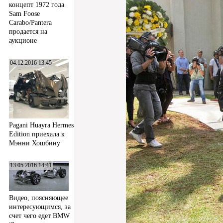
концепт 1972 года
Sam Foose
Carabo/Pantera
продается на
аукционе
04.12.2016 13:45
Pagani Huayra Hermes
Edition приехала к
Мэнни Хошбину
13.05.2016 14:41
Видео, поясняющее
интересующимся, за
счет чего едет BMW