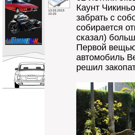
Каунт Чикиньо
13.03.2015
15:20
забрать с соб
собирается от
сказал) боль
Первой вещью,
автомобиль Ben
решил закопат