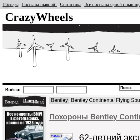
Постеры
Посты на главной!
Статистика
Все посты на одной страниц
CrazyWheels
Войти:
Bentley
Bentley Continental Flying Spu
Наверх
Вперед
Назад
Похороны Bentley Conti
62-летний эк
vasich