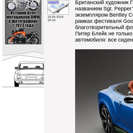
Британский художник П
vasich
названием Sgt. Pepper
экземпляром Bentley Co
19.04.2016
рамках фестиваля Goodw
16:10
благотворительный фон
Питер Блейк не только 
автомобиля: все сиде