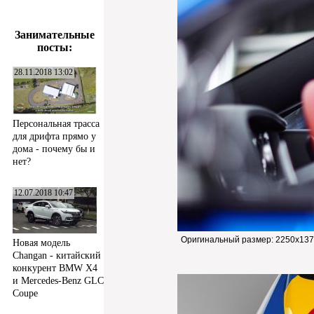
Занимательные
посты:
28.11.2018 13:02
Персональная трасса
для дрифта прямо у
дома - почему бы и
нет?
12.07.2018 10:47
Оригинальный размер:
2250x137
Новая модель
Changan - китайский
конкурент BMW X4
и Mercedes-Benz GLC
Coupe