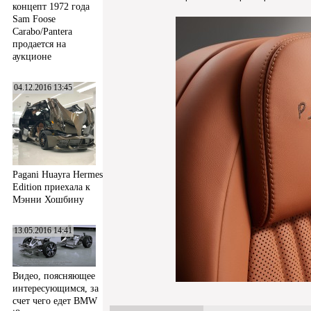
концепт 1972 года
Sam Foose
Carabo/Pantera
продается на
аукционе
04.12.2016 13:45
Pagani Huayra Hermes
Edition приехала к
Мэнни Хошбину
13.05.2016 14:41
Видео, поясняющее
интересующимся, за
счет чего едет BMW