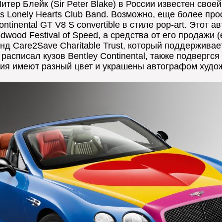
итер Блейк (Sir Peter Blake) в России известен свое
’s Lonely Hearts Club Band. Возможно, еще более пр
ntinental GT V8 S convertible в стиле pop-art. Этот
ood Festival of Speed, а средства от его продажи (е
д Care2Save Charitable Trust, который поддерживает
расписал кузов Bentley Continental, также подвергся
ния имеют разный цвет и украшены автографом худо