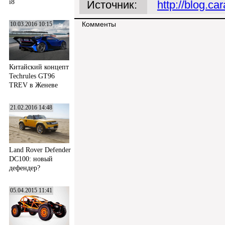
i8
Источник:
http://blog.ca
Комменты
10.03.2016 10:15
Китайский концепт
Techrules GT96
TREV в Женеве
21.02.2016 14:48
Land Rover Defender
DC100: новый
дефендер?
05.04.2015 11:41