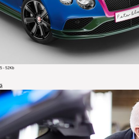
5 - 52Kb
й