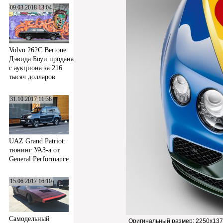
09.03.2018 13:04
Volvo 262C Bertone
Дэвида Боуи продана
с аукциона за 216
тысяч долларов
31.10.2017 11:38
UAZ Grand Patriot:
тюнинг УАЗ-а от
General Performance
15.06.2017 16:10
Самодельный
Оригинальный размер:
2250x137