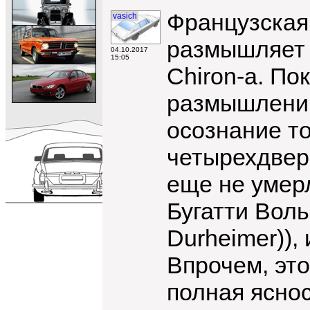
Французская 
vasich
размышляет 
04.10.2017
15:05
Chiron-a. По
размышлений 
осознание то
четырехдвер
еще не умерл
Бугатти Вол
Durheimer)),
Впрочем, это
полная яснос