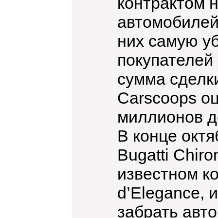
контрактом н
автомобилей"
них самую у
покупателей 
сумма сделки
Carscoops о
миллионов д
В конце октяб
Bugatti Chir
известном к
d’Elegance, 
забрать авт