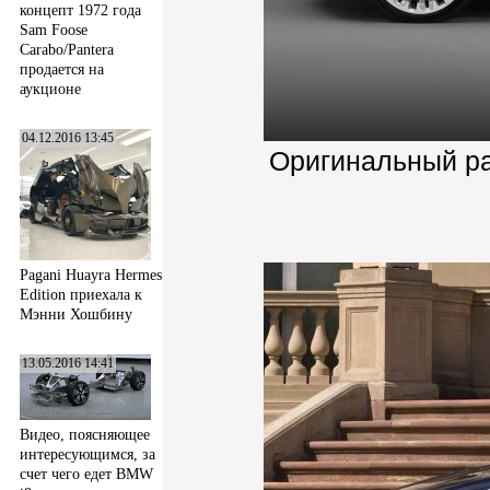
концепт 1972 года
Sam Foose
Carabo/Pantera
продается на
аукционе
04.12.2016 13:45
Оригинальный р
Pagani Huayra Hermes
Edition приехала к
Мэнни Хошбину
13.05.2016 14:41
Видео, поясняющее
интересующимся, за
счет чего едет BMW