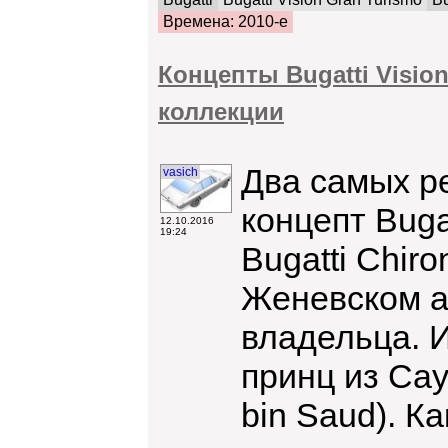
Времена: 2010-е
Концепты Bugatti Vision
коллекции
Два самых ре
vasich
концепт Bugat
12.10.2016
19:24
Bugatti Chir
Женевском а
владельца. И
принц из Са
bin Saud). Ка