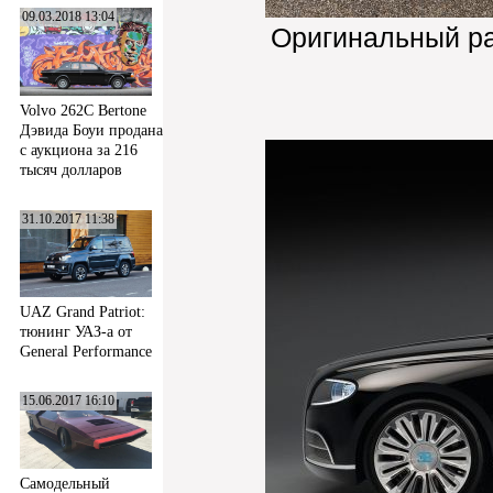
09.03.2018 13:04
Оригинальный р
Volvo 262C Bertone
Дэвида Боуи продана
с аукциона за 216
тысяч долларов
31.10.2017 11:38
UAZ Grand Patriot:
тюнинг УАЗ-а от
General Performance
15.06.2017 16:10
Самодельный