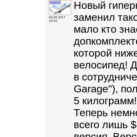
Новый гиперк
vasich
заменил так
06.06.2017
10:24
мало кто зна
допкомплекте
которой ниже
велосипед! Д
в сотруднич
Garage"), по
5 килограмм!
Теперь немно
всего лишь $
версия. Верс