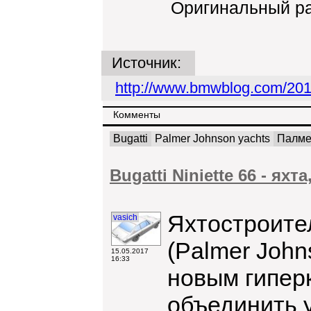
Оригинальный р
Источник:
http://www.bmwblog.com/2017
Комменты
Bugatti
Palmer Johnson yachts
Палме
Bugatti Niniette 66 - я
Яхтостроите
vasich
(Palmer John
15.05.2017
16:33
новым гиперк
объединить у