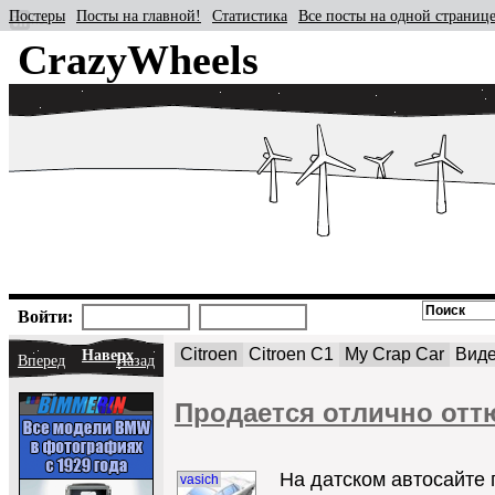
Постеры
Посты на главной!
Статистика
Все посты на одной страниц
CrazyWheels
Войти:
Citroen
Citroen C1
My Crap Car
Вид
Наверх
Вперед
Назад
Продается отлично отт
На датском автосайте 
vasich