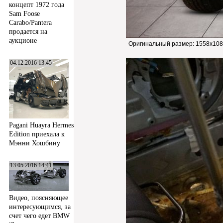
концепт 1972 года
Sam Foose
Carabo/Pantera
продается на
аукционе
Оригинальный размер:
1558x108
04.12.2016 13:45
Pagani Huayra Hermes
Edition приехала к
Мэнни Хошбину
13.05.2016 14:41
Видео, поясняющее
интересующимся, за
счет чего едет BMW