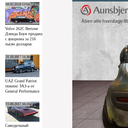
09.03.2018 13:04
Volvo 262C Bertone
Дэвида Боуи продана
с аукциона за 216
тысяч долларов
31.10.2017 11:38
UAZ Grand Patriot:
тюнинг УАЗ-а от
General Performance
15.06.2017 16:10
Самодельный