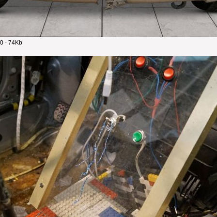
0 - 74Kb