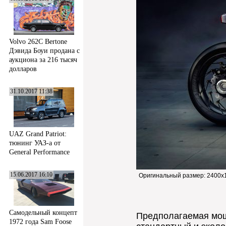
Volvo 262C Bertone
Дэвида Боуи продана с
аукциона за 216 тысяч
долларов
31.10.2017 11:38
UAZ Grand Patriot:
тюнинг УАЗ-а от
General Performance
15.06.2017 16:10
Оригинальный размер:
2400x
Самодельный концепт
Предполагаемая мощн
1972 года Sam Foose