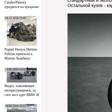
стандартный и эколо
Carabo/Pantera
Остальной кузов - к
продается на аукционе
04.12.2016 13:45
Pagani Huayra Hermes
Edition приехала к
Мэнни Хошбину
13.05.2016 14:41
Видео, поясняющее
интересующимся, за
счет чего едет BMW i8
10.03.2016 10:15