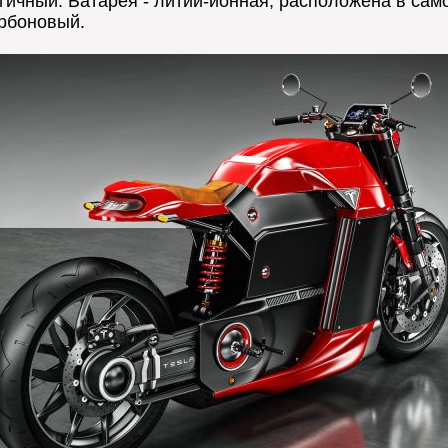
гичный. Батарея - литий-ионная, расположена в сам
арбоновый.