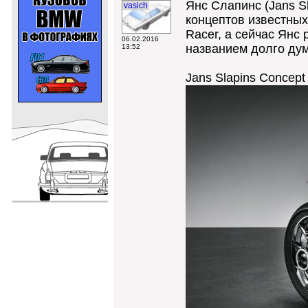
Янс Слапинс (Jans S
vasich
концептов известных
Racer, а сейчас Янс
06.02.2016
названием долго дум
13:52
Jans Slapins Concept