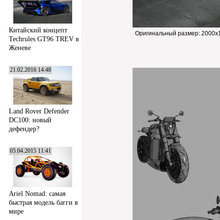
Китайский концепт
Оригинальный размер:
2000x1
Techrules GT96 TREV в
Женеве
21.02.2016 14:48
Land Rover Defender
DC100: новый
дефендер?
05.04.2015 11:41
Ariel Nomad: самая
быстрая модель багги в
мире