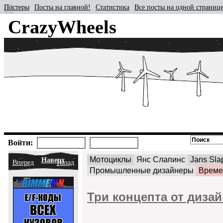
Постеры
Посты на главной!
Статистика
Все посты на одной страниц
CrazyWheels
Войти:
Мотоциклы
Янс Слапинс
Jans Sla
Наверх
Вперед
Назад
Промышленные дизайнеры
Време
Три концепта от диза