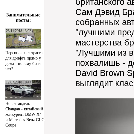
британского а
Сам Дэвид Бра
Занимательные
собранных авт
посты:
"лучшими пре
28.11.2018 13:02
мастерства бр
"Лучшими из в
Персональная трасса
для дрифта прямо у
похвалишь - д
дома - почему бы и
нет?
David Brown S
выглядит клас
12.07.2018 10:47
Новая модель
Changan - китайский
конкурент BMW X4
и Mercedes-Benz GLC
Coupe