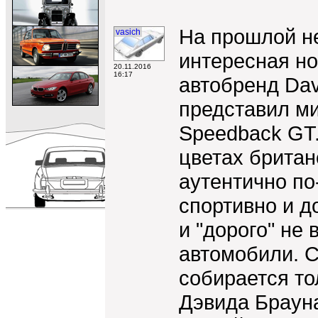
На прошлой н
vasich
интересная но
20.11.2016
16:17
автобренд Dav
представил ми
Speedback GT
цветах британ
аутентично по
спортивно и д
и "дорого" не
автомобили. С
собирается то
Дэвида Брауна