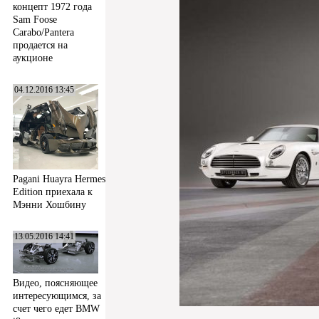
концепт 1972 года
Sam Foose
Carabo/Pantera
продается на
аукционе
04.12.2016 13:45
Pagani Huayra Hermes
Edition приехала к
Мэнни Хошбину
13.05.2016 14:41
Видео, поясняющее
интересующимся, за
счет чего едет BMW