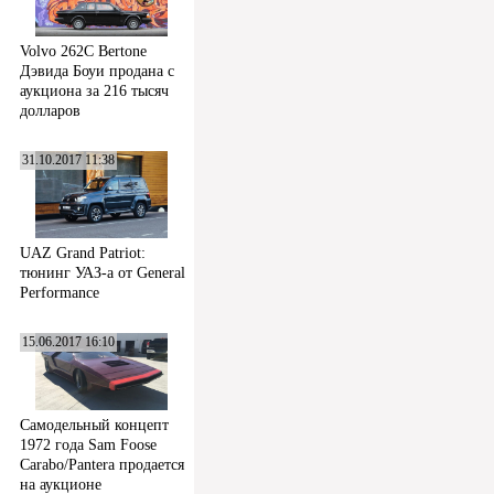
Volvo 262C Bertone
Дэвида Боуи продана с
аукциона за 216 тысяч
долларов
31.10.2017 11:38
UAZ Grand Patriot:
тюнинг УАЗ-а от General
Performance
15.06.2017 16:10
Самодельный концепт
1972 года Sam Foose
Carabo/Pantera продается
на аукционе