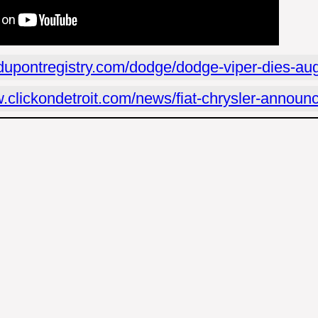
g.dupontregistry.com/dodge/dodge-viper-dies-au
w.clickondetroit.com/news/fiat-chrysler-announ