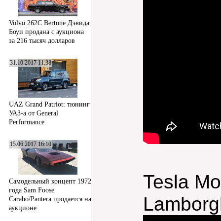
Volvo 262C Bertone Дэвида
Боуи продана с аукциона
за 216 тысяч долларов
31.10.2017 11:38
UAZ Grand Patriot: тюнинг
УАЗ-а от General
Performance
15.06.2017 16:10
Tesla Mo
Самодельный концепт 1972
года Sam Foose
Lamborgh
Carabo/Pantera продается на
аукционе