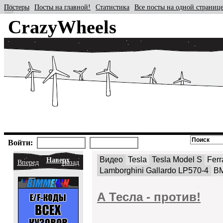
Постеры
Посты на главной!
Статистика
Все посты на одной страниц
CrazyWheels
Войти:
Видео
Tesla
Tesla Model S
Ferr
Наверх
Вперед
Назад
Lamborghini Gallardo LP570-4
B
А Тесла - против!