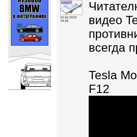
Читател
vasich
видео Te
24.04.2015
19:26
противни
всегда п
Tesla Mo
F12