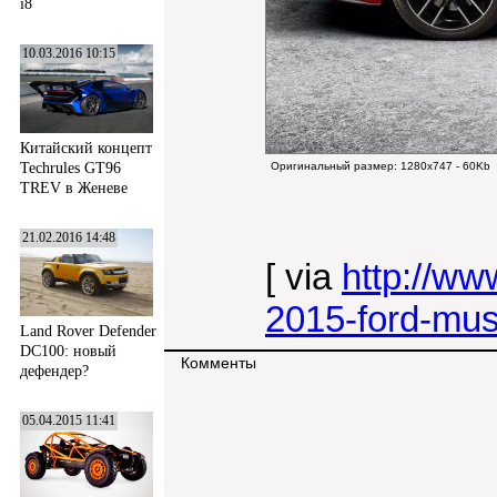
i8
10.03.2016 10:15
Китайский концепт
Techrules GT96
Оригинальный размер:
1280x747 - 60Kb
TREV в Женеве
21.02.2016 14:48
[ via
http://w
2015-ford-mus
Land Rover Defender
DC100: новый
Комменты
дефендер?
05.04.2015 11:41