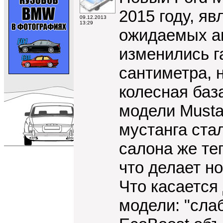
2015 году, я
09.12.2013
13:29
ожидаемых ав
изменились г
сантиметра, 
колесная база
модели Musta
мустанга ста
салона же те
что делает н
Что касается 
модели: "сла