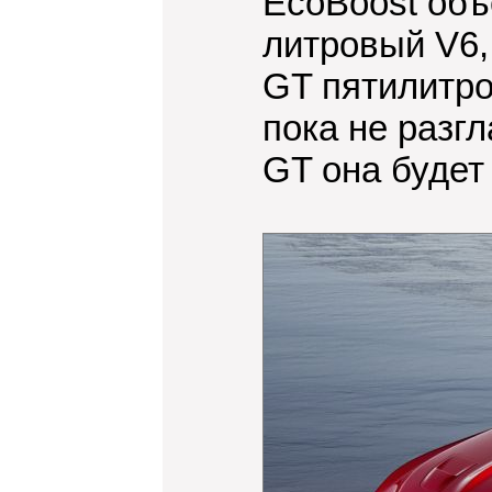
EcoBoost объ
литровый V6,
GT пятилитро
пока не разг
GT она будет 