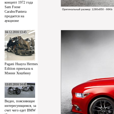
концепт 1972 года
Sam Foose
Оригинальный размер:
1280x850 - 66Kb
Carabo/Pantera
продается на
аукционе
04.12.2016 13:45
Pagani Huayra Hermes
Edition приехала к
Мэнни Хошбину
13.05.2016 14:41
Видео, поясняющее
интересующимся, за
счет чего едет BMW