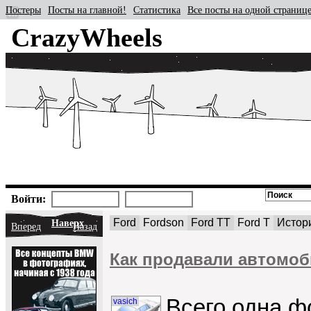
Постеры
Посты на главной!
Статистика
Все посты на одной страниц
CrazyWheels
Войти:
Ford
Fordson
Ford TT
Ford T
Истор
Наверх
Вперед
Назад
Как продавали автомоб
Всего одна ф
vasich