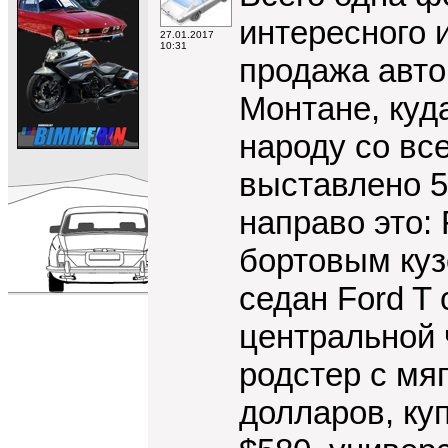
интересного 
27.01.2017
10:31
продажа авто
Монтане, куд
народу со все
выставлено 5
направо это: 
бортовым куз
седан Ford T
центральной 
родстер с мя
долларов, ку