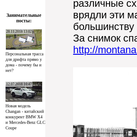
различные сх
врядли эти м
Занимательные
посты:
большинству 
28.11.2018 13:02
За снимок сп
http://montan
Персональная трасса
для дрифта прямо у
дома - почему бы и
нет?
12.07.2018 10:47
Новая модель
Changan - китайский
конкурент BMW X4
и Mercedes-Benz GLC
Coupe