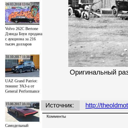
09.03.2018 13:04
Volvo 262C Bertone
Дэвида Боуи продана
с аукциона за 216
тысяч долларов
31.10.2017 11:38
Оригинальный ра
UAZ Grand Patriot:
тюнинг УАЗ-а от
General Performance
Источник:
http://theoldm
15.06.2017 16:10
Комменты
Самодельный