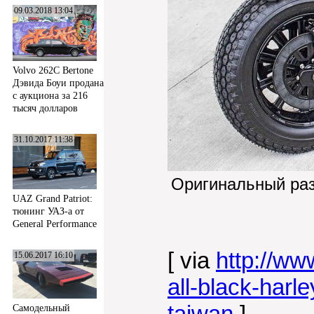
09.03.2018 13:04
Volvo 262C Bertone
Дэвида Боуи продана
с аукциона за 216
тысяч долларов
31.10.2017 11:38
Оригинальный ра
UAZ Grand Patriot:
тюнинг УАЗ-а от
General Performance
[ via
http://w
15.06.2017 16:10
all-black-harl
taiwan
]
Самодельный