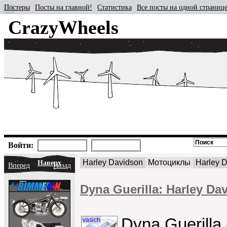
Постеры
Посты на главной!
Статистика
Все посты на одной страниц
CrazyWheels
Войти:
Harley Davidson
Мотоциклы
Harley 
Наверх
Вперед
Назад
Dyna Guerilla: Harley D
Dyna Guerilla
vasich