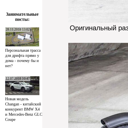
Занимательные
посты:
Оригинальный ра
28.11.2018 13:02
Персональная трасса
для дрифта прямо у
дома - почему бы и
нет?
12.07.2018 10:47
Новая модель
Changan - китайский
конкурент BMW X4
и Mercedes-Benz GLC
Coupe