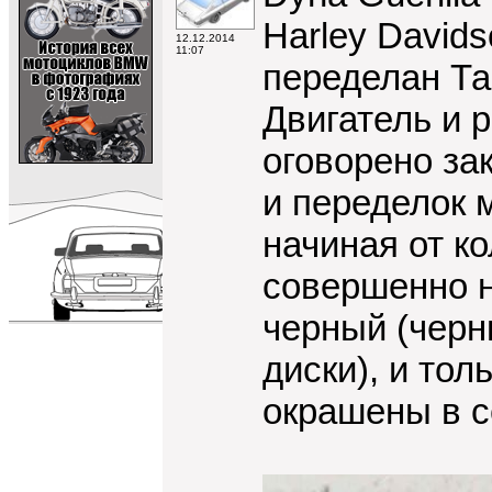
Harley Davids
12.12.2014
11:07
переделан Та
Двигатель и 
оговорено за
и переделок м
начиная от ко
совершенно н
черный (чер
диски), и то
окрашены в 