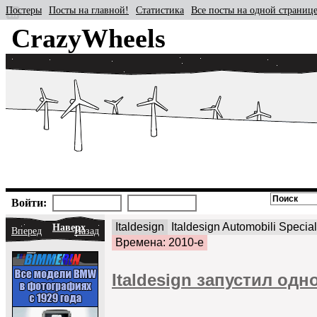
Постеры
Посты на главной!
Статистика
Все посты на одной страниц
CrazyWheels
Войти:
Italdesign
Italdesign Automobili Special
Наверх
Вперед
Назад
Времена: 2010-е
Italdesign запустил од