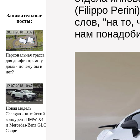
(Filippo Peri
Занимательные
слов, "на то
посты:
нам понадоби
28.11.2018 13:02
Персональная трасса
для дрифта прямо у
дома - почему бы и
нет?
12.07.2018 10:47
Новая модель
Changan - китайский
конкурент BMW X4
и Mercedes-Benz GLC
Coupe