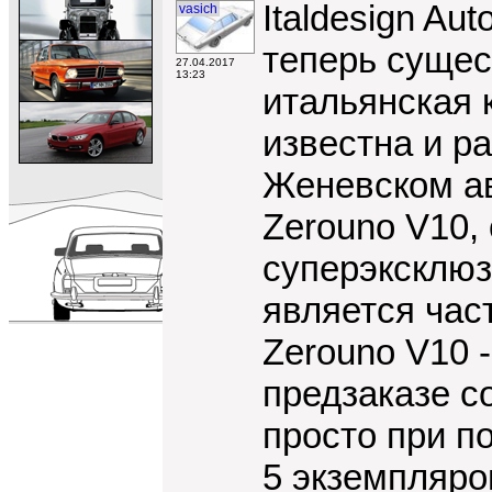
Italdesign Aut
vasich
теперь сущес
27.04.2017
13:23
итальянская 
известна и ра
Женевском ав
Zerouno V10,
суперэксклюз
является час
Zerouno V10 
предзаказе со
просто при п
5 экземпляро