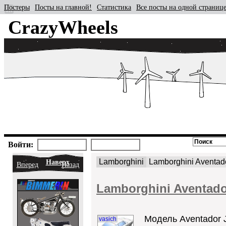
Постеры
Посты на главной!
Статистика
Все посты на одной страниц
CrazyWheels
Войти:
Lamborghini
Lamborghini Aventad
Наверх
Вперед
Назад
Lamborghini Aventado
Модель Aventador 
vasich