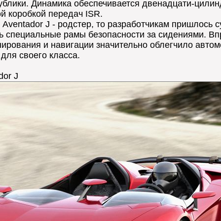
ублики. Динамика обеспечивается двенадцати-цили
ой коробкой передач ISR.
i Aventador J - родстер, то разработчикам пришлось
ть специальные рамы безопасности за сидениями. Впр
рования и навигации значительно облегчило автомоб
для своего класса.
dor J