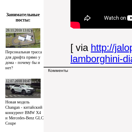
Занимательные
посты:
28.11.2018 13:02
[ via
http://ja
Персональная трасса
lamborghini-d
для дрифта прямо у
дома - почему бы и
нет?
Комменты
12.07.2018 10:47
Новая модель
Changan - китайский
конкурент BMW X4
и Mercedes-Benz GLC
Coupe