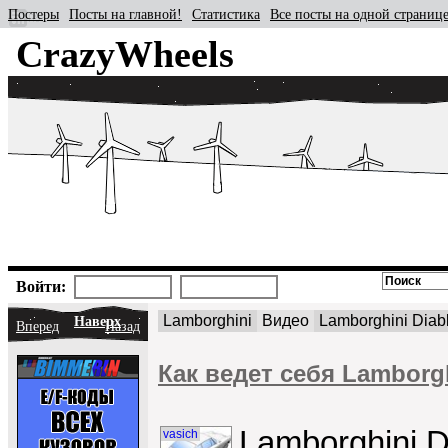
Постеры
Посты на главной!
Статистика
Все посты на одной страниц
CrazyWheels
Войти:
Lamborghini
Видео
Lamborghini Diab
Наверх
Вперед
Назад
Как ведет себя Lamborgh
Lamborghini D
vasich