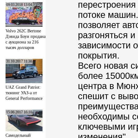
перестроения 
09.03.2018 13:04
потоке машин
позволяет ав
Volvo 262C Bertone
разгоняться и
Дэвида Боуи продана
с аукциона за 216
зависимости о
тысяч долларов
покрытия.
31.10.2017 11:38
Всего новая с
более 15000км
центра в Мюн
UAZ Grand Patriot:
тюнинг УАЗ-а от
спешит с выво
General Performance
преимущества
15.06.2017 16:10
необходимы с
ключевыми иг
изменения".
Самодельный