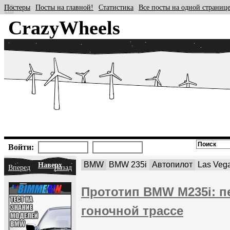
Постеры
Посты на главной!
Статистика
Все посты на одной страниц
CrazyWheels
Войти:
BMW
BMW 235i
Автопилот
Las Veg
Наверх
Вперед
Назад
Прототип BMW M235i: п
гоночной трассе