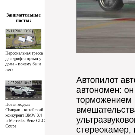
Занимательные
посты:
28.11.2018 13:02
Персональная трасса
для дрифта прямо у
дома - почему бы и
нет?
Автопилот ав
12.07.2018 10:47
автономен: он
торможением 
Новая модель
вмешательств
Changan - китайский
конкурент BMW X4
ультразвуково
и Mercedes-Benz GLC
Coupe
стереокамер,