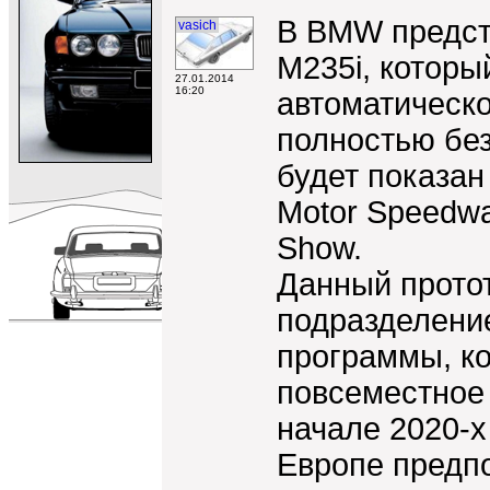
В BMW предста
vasich
M235i, которы
27.01.2014
16:20
автоматическо
полностью без
будет показан
Motor Speedwa
Show.
Данный прото
подразделени
программы, к
повсеместное
начале 2020-х 
Европе предпо