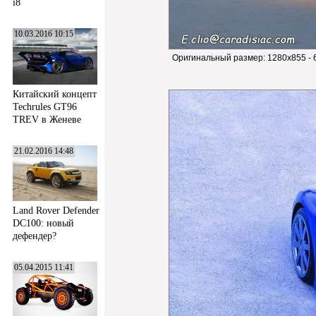
i8
10.03.2016 10:15
Оригинальный размер:
1280x855 - 
Китайский концепт
Techrules GT96
TREV в Женеве
21.02.2016 14:48
Land Rover Defender
DC100: новый
дефендер?
05.04.2015 11:41