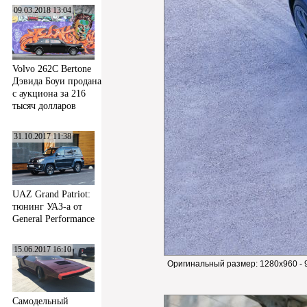
09.03.2018 13:04
Volvo 262C Bertone
Дэвида Боуи продана
с аукциона за 216
тысяч долларов
31.10.2017 11:38
UAZ Grand Patriot:
тюнинг УАЗ-а от
General Performance
15.06.2017 16:10
Оригинальный размер:
1280x960 - 
Самодельный