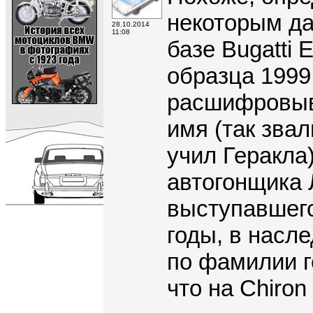
некоторым да
28.10.2014
11:08
базе Bugatti E
образца 1999
расшифровыва
имя (так звал
учил Геракла
автогонщика 
выступавшего 
годы, в насле
по фамилии г
что на Chiron