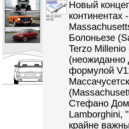
Новый концеп
vasich
континентах 
06.12.2017
10:52
Massachusetts
Болоньезе (Sa
Terzo Milleni
(неожиданно 
формулой V12
Массачусетск
(Massachusett
Стефано Доми
Lamborghini,
крайне важны