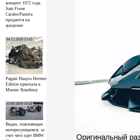
концепт 1972 года
Sam Foose
Carabo/Pantera
продается на
аукционе
04.12.2016 13:45
Pagani Huayra Hermes
Edition приехала к
Мэнни Хошбину
13.05.2016 14:41
Видео, поясняющее
интересующимся, за
Оригинальный ра
счет чего едет BMW