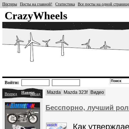
Постеры
Посты на главной!
Статистика
Все посты на одной страниц
CrazyWheels
Войти:
Mazda
Mazda 323f
Видео
Наверх
Вперед
Назад
Бесспорно, лучший рол
Как утверждае
vasich