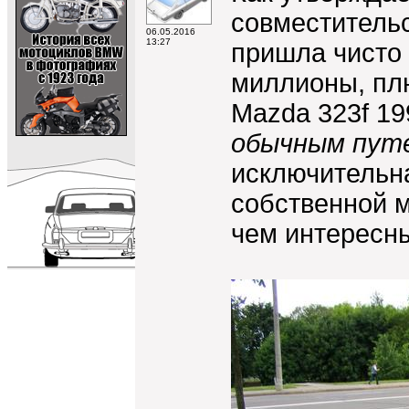
совместительс
06.05.2016
13:27
пришла чисто 
миллионы, плю
Mazda 323f 19
обычным пут
исключительна
собственной м
чем интересны