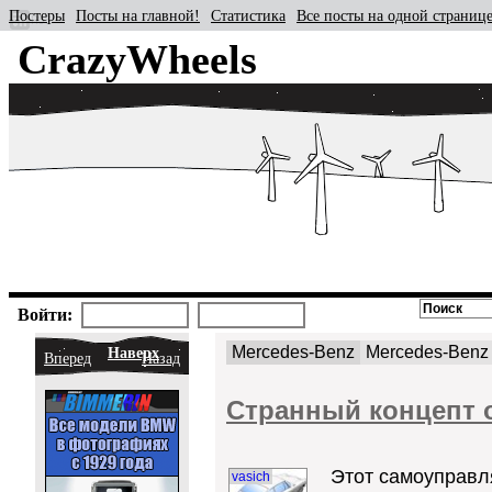
Постеры
Посты на главной!
Статистика
Все посты на одной страниц
CrazyWheels
Войти:
Mercedes-Benz
Mercedes-Benz 
Наверх
Вперед
Назад
Странный концепт от
Этот самоуправля
vasich