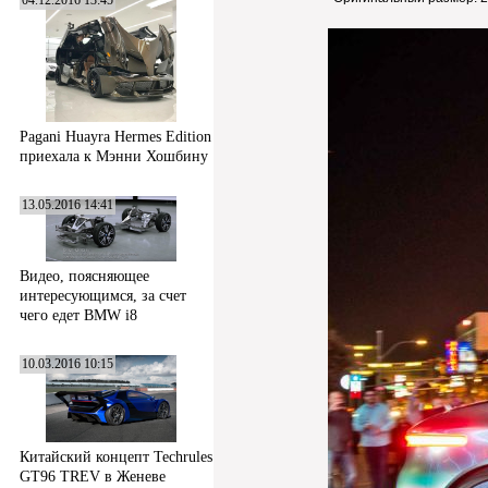
04.12.2016 13:45
Pagani Huayra Hermes Edition
приехала к Мэнни Хошбину
13.05.2016 14:41
Видео, поясняющее
интересующимся, за счет
чего едет BMW i8
10.03.2016 10:15
Китайский концепт Techrules
GT96 TREV в Женеве