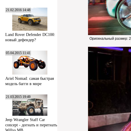
21.02.2016 14:48
Land Rover Defender DC100:
Оригинальный размер:
2
новый дефендер?
05.04.2015 11:41
Ariel Nomad: самая быстрая
модель багги в мире
21.03.2015 19:49
Jeep Wrangler Staff Car
concept - догнать и перегнать
Willys MB