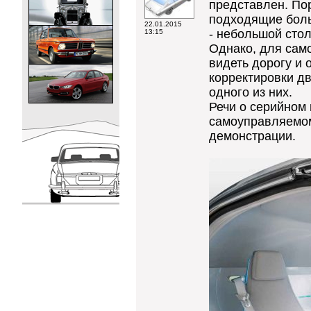
представлен. Пор
подходящие больш
22.01.2015
- небольшой стол
13:15
Однако, для само
видеть дорогу и 
корректировки д
одного из них.
Речи о серийном 
самоуправляемому
демонстрации.