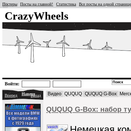
Постеры
Посты на главной!
Статистика
Все посты на одной страниц
CrazyWheels
Войти:
Видео
QUQUQ
QUQUQ G-Box
Merc
Наверх
Вперед
Назад
QUQUQ G-Box: набор ту
Немецкая ко
vasich