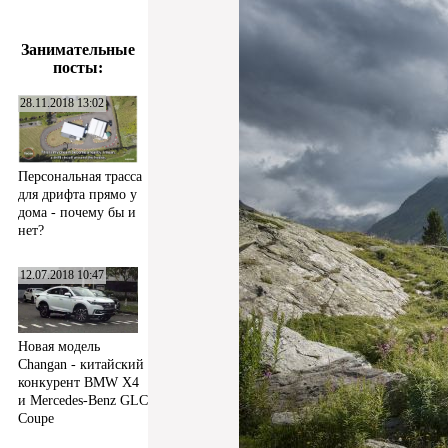
Занимательные
посты:
28.11.2018 13:02
Персональная трасса
для дрифта прямо у
дома - почему бы и
нет?
12.07.2018 10:47
Новая модель
Changan - китайский
конкурент BMW X4
и Mercedes-Benz GLC
Coupe