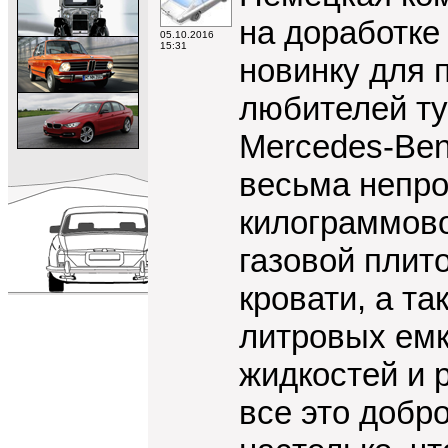
на доработке
05.10.2016
15:31
новинку для 
любителей ту
Mercedes-Ben
весьма непрос
килограммово
газовой плит
кровати, а та
литровых емк
жидкостей и 
все это добр