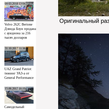
09.03.2018 13:04
Оригинальный ра
Volvo 262C Bertone
Дэвида Боуи продана
с аукциона за 216
тысяч долларов
31.10.2017 11:38
UAZ Grand Patriot:
тюнинг УАЗ-а от
General Performance
15.06.2017 16:10
Самодельный