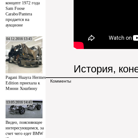
концепт 1972 года
Sam Foose
Carabo/Pantera
продается на
аукционе
04.12.2016 13:45
История, коне
Pagani Huayra Hermes
Комменты
Edition приехала к
Мэнни Хошбину
13.05.2016 14:41
Видео, поясняющее
интересующимся, за
счет чего едет BMW