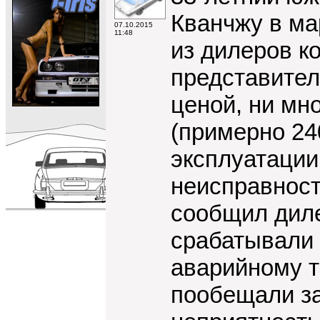
Кванчжу в мар
07.10.2015
11:48
из дилеров к
представител
ценой, ни мн
(примерно 24
эксплуатации
неисправност
сообщил диле
срабатывали 
аварийному т
пообещали за