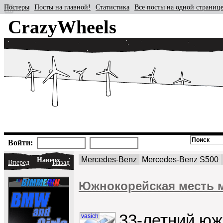
Постеры
Посты на главной!
Статистика
Все посты на одной страниц
CrazyWheels
Войти:
Mercedes-Benz
Mercedes-Benz S500
Наверх
Вперед
Назад
Южнокорейская месть 
33-летний юж
vasich