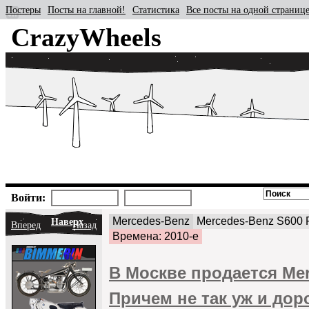
Постеры
Посты на главной!
Статистика
Все посты на одной страниц
CrazyWheels
Войти:
Mercedes-Benz
Mercedes-Benz S600 
Наверх
Вперед
Назад
Времена: 2010-е
В Москве продается Mer
Причем не так уж и дор