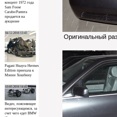
концепт 1972 года
Sam Foose
Carabo/Pantera
продается на
аукционе
04.12.2016 13:45
Оригинальный ра
Pagani Huayra Hermes
Edition приехала к
Мэнни Хошбину
13.05.2016 14:41
Видео, поясняющее
интересующимся, за
счет чего едет BMW