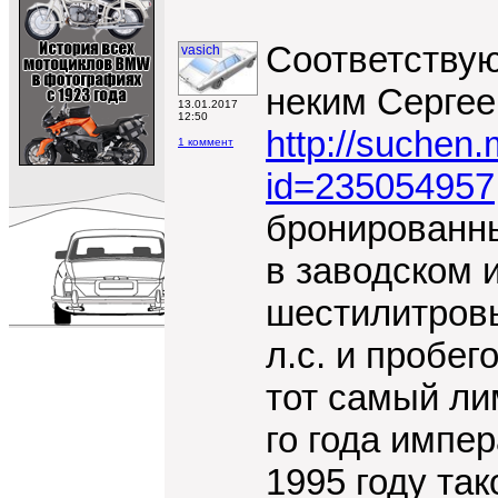
Соответству
vasich
неким Сергее
13.01.2017
12:50
http://suchen.
1 коммент
id=235054957
бронированны
в заводском 
шестилитров
л.с. и пробег
тот самый ли
го года импе
1995 году та