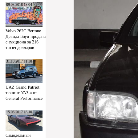
09.03.2018 13:04
Volvo 262C Bertone
Дэвида Боуи продана
с аукциона за 216
тысяч долларов
31.10.2017 11:38
UAZ Grand Patriot:
тюнинг УАЗ-а от
General Performance
15.06.2017 16:10
Самодельный