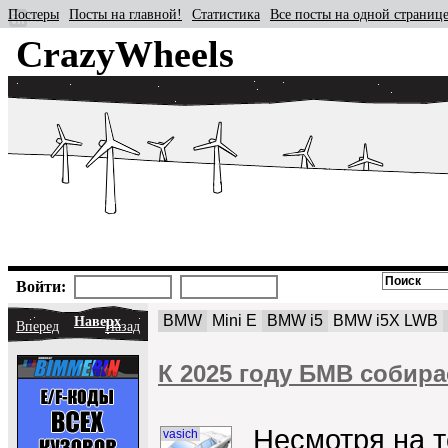
Постеры
Посты на главной!
Статистика
Все посты на одной страниц
CrazyWheels
Войти:
BMW
Mini E
BMW i5
BMW i5X LWB
Наверх
Вперед
Назад
К 2025 году БМВ собир
Несмотря на т
vasich