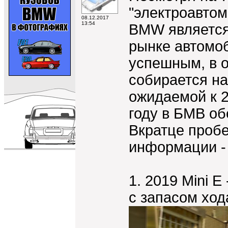
"электроавтом
08.12.2017
13:54
BMW является
рынке автомоб
успешным, в о
собирается на
ожидаемой к 2
году в БМВ об
Вкратце проб
информации -
1. 2019 Mini 
с запасом ход