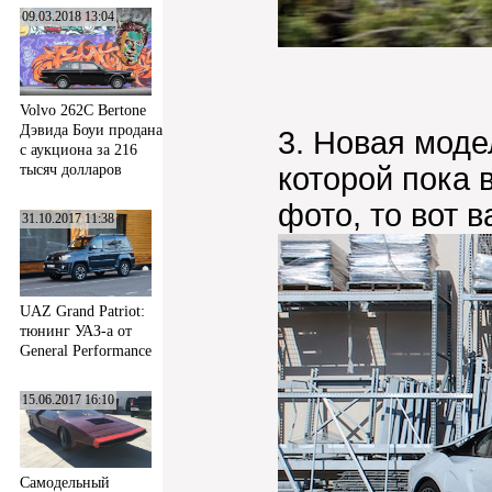
09.03.2018 13:04
Volvo 262C Bertone
Дэвида Боуи продана
3. Новая моде
с аукциона за 216
которой пока в
тысяч долларов
фото, то вот 
31.10.2017 11:38
UAZ Grand Patriot:
тюнинг УАЗ-а от
General Performance
15.06.2017 16:10
Самодельный