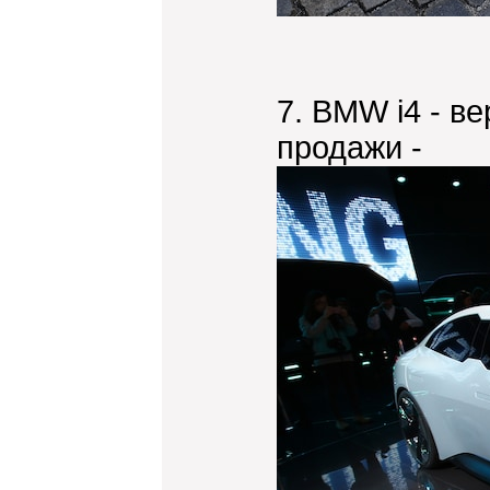
7. BMW i4 - ве
продажи -