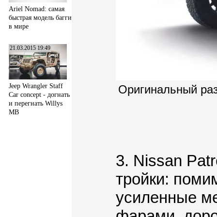
Ariel Nomad: самая
быстрая модель багги
в мире
21.03.2015 19:49
Jeep Wrangler Staff
Оригинальный ра
Car concept - догнать
и перегнать Willys
MB
3. Nissan Pat
тройки: помим
усиленные м
фарами, доро