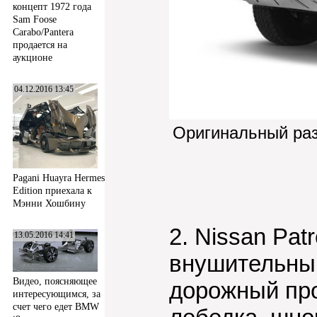
концепт 1972 года
Sam Foose
Carabo/Pantera
продается на
аукционе
04.12.2016 13:45
Оригинальный ра
Pagani Huayra Hermes
Edition приехала к
Мэнни Хошбину
2. Nissan Pat
13.05.2016 14:41
внушительный
Видео, поясняющее
дорожный про
интересующимся, за
счет чего едет BMW