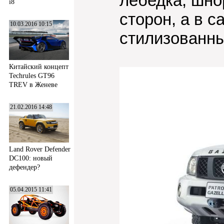
лебедка, шно
i8
сторон, а в с
10.03.2016 10:15
стилизованны
Китайский концепт
Techrules GT96
TREV в Женеве
21.02.2016 14:48
Land Rover Defender
DC100: новый
дефендер?
05.04.2015 11:41