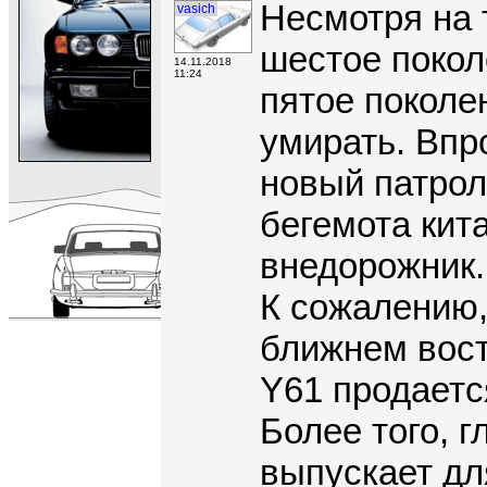
Несмотря на т
vasich
шестое покол
14.11.2018
11:24
пятое поколен
умирать. Впро
новый патрол
бегемота кит
внедорожник.
К сожалению,
ближнем восто
Y61 продаетс
Более того, г
выпускает дл