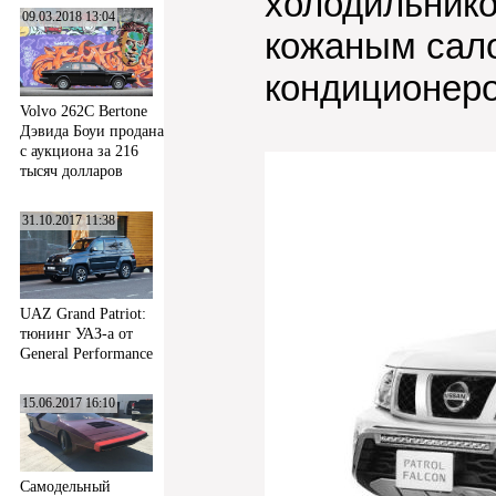
холодильнико
09.03.2018 13:04
кожаным сал
кондиционеро
Volvo 262C Bertone
Дэвида Боуи продана
с аукциона за 216
тысяч долларов
31.10.2017 11:38
UAZ Grand Patriot:
тюнинг УАЗ-а от
General Performance
15.06.2017 16:10
Самодельный