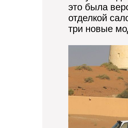
это была верс
отделкой сал
три новые мо