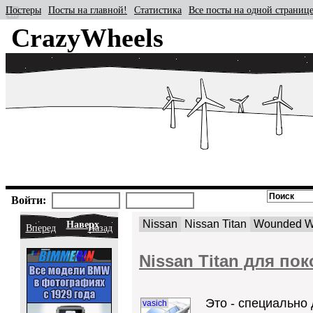
Постеры
Посты на главной!
Статистика
Все посты на одной страниц
CrazyWheels
Войти:
Nissan
Nissan Titan
Wounded Wa
Наверх
Вперед
Назад
Nissan Titan для по
Это - специально 
vasich