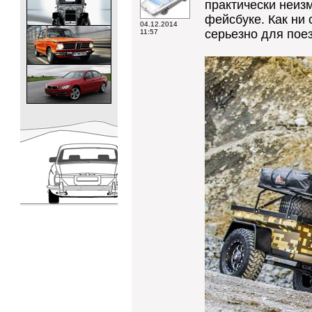
практически неиз
фейсбуке. Как ни 
04.12.2014
серьезно для поез
11:57