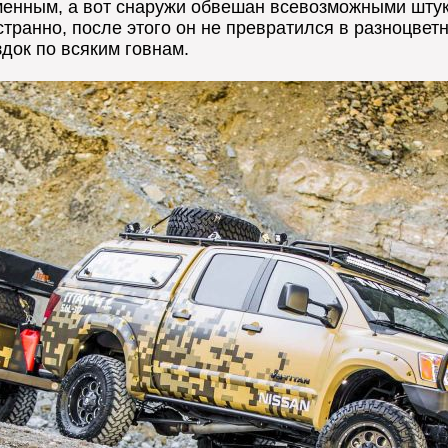
менным, а вот снаружи обвешан всевозможными штука
странно, после этого он не превратился в разноцвет
док по всяким говнам.