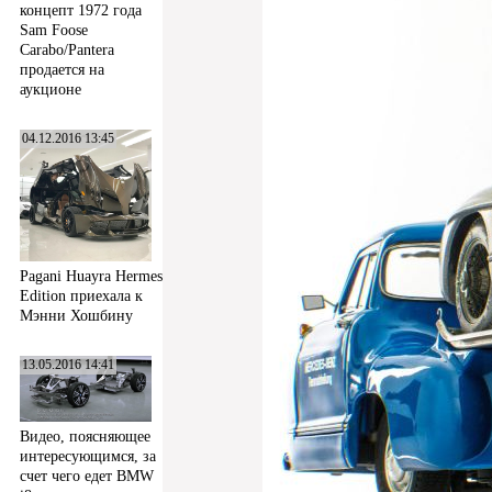
концепт 1972 года
Sam Foose
Carabo/Pantera
продается на
аукционе
04.12.2016 13:45
Pagani Huayra Hermes
Edition приехала к
Мэнни Хошбину
13.05.2016 14:41
Видео, поясняющее
интересующимся, за
счет чего едет BMW