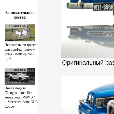
Занимательные
посты:
28.11.2018 13:02
Персональная трасса
для дрифта прямо у
дома - почему бы и
нет?
Оригинальный ра
12.07.2018 10:47
Новая модель
Changan - китайский
конкурент BMW X4
и Mercedes-Benz GLC
Coupe