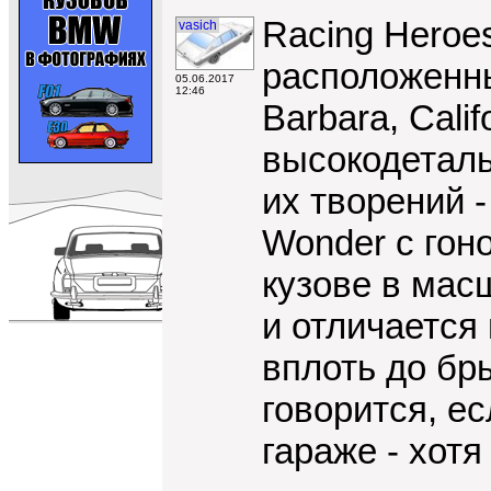
Racing Heroe
vasich
расположенны
05.06.2017
12:46
Barbara, Cali
высокодеталь
их творений 
Wonder с гон
кузове в мас
и отличается
вплоть до бр
говорится, е
гараже - хотя