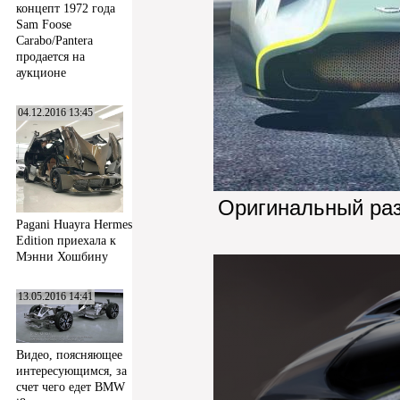
концепт 1972 года
Sam Foose
Carabo/Pantera
продается на
аукционе
04.12.2016 13:45
Оригинальный ра
Pagani Huayra Hermes
Edition приехала к
Мэнни Хошбину
13.05.2016 14:41
Видео, поясняющее
интересующимся, за
счет чего едет BMW