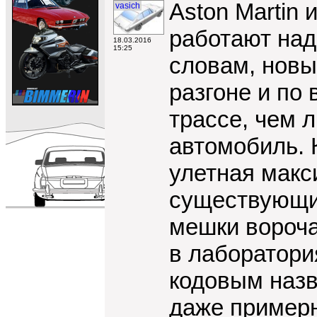
Aston Martin 
vasich
работают над
18.03.2016
15:25
словам, новы
разгоне и по
трассе, чем 
автомобиль. К
улетная макс
существующих
мешки ворочат
в лаборатори
кодовым наз
даже примерн