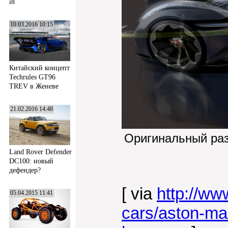
i8
10.03.2016 10:15
Китайский концепт
Techrules GT96
TREV в Женеве
21.02.2016 14:48
Оригинальный ра
Land Rover Defender
DC100: новый
дефендер?
[ via
http://ww
05.04.2015 11:41
cars/aston-mar