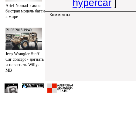
hypercar
]
Ariel Nomad: самая
быстрая модель багги
Комменты
в мире
21.03.2015 19:49
Jeep Wrangler Staff
Car concept - догнать
и перегнать Willys
MB