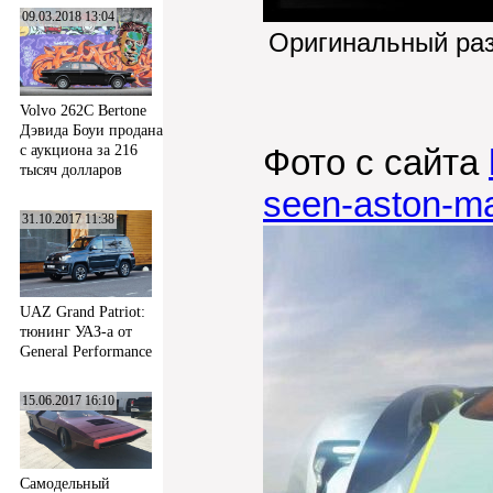
09.03.2018 13:04
Оригинальный ра
Volvo 262C Bertone
Дэвида Боуи продана
Фото с сайта
с аукциона за 216
тысяч долларов
seen-aston-m
31.10.2017 11:38
UAZ Grand Patriot:
тюнинг УАЗ-а от
General Performance
15.06.2017 16:10
Самодельный