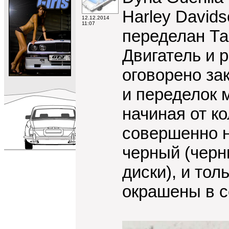
Harley Davids
12.12.2014
11:07
переделан Та
Двигатель и 
оговорено за
и переделок м
начиная от ко
совершенно н
черный (чер
диски), и то
окрашены в 