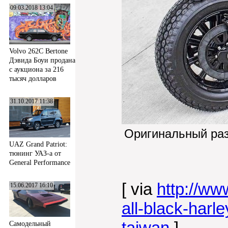
09.03.2018 13:04
Volvo 262C Bertone
Дэвида Боуи продана
с аукциона за 216
тысяч долларов
31.10.2017 11:38
Оригинальный ра
UAZ Grand Patriot:
тюнинг УАЗ-а от
General Performance
[ via
http://w
15.06.2017 16:10
all-black-harl
taiwan
]
Самодельный