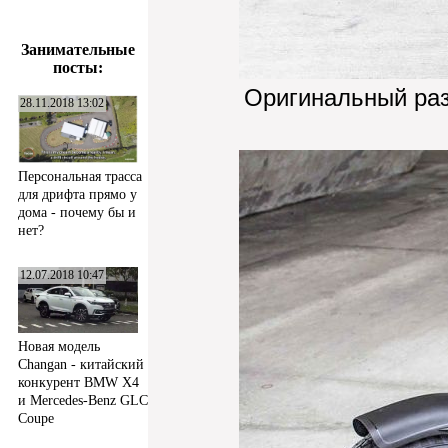
Занимательные
посты:
Оригинальный ра
28.11.2018 13:02
Персональная трасса
для дрифта прямо у
дома - почему бы и
нет?
12.07.2018 10:47
Новая модель
Changan - китайский
конкурент BMW X4
и Mercedes-Benz GLC
Coupe