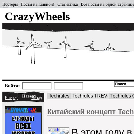
Постеры
Посты на главной!
Статистика
Все посты на одной страниц
CrazyWheels
Войти:
Techrules
Techrules TREV
Techrules
Наверх
Вперед
Назад
Китайский концепт Tech
В этом году 
vasich