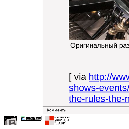
Оригинальный ра
[ via
http://ww
shows-events/g
the-rules-the-
Комменты