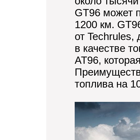
около тысячи
GT96 может п
1200 км. GT9
от Techrules,
в качестве т
AT96, котора
Преимущества
топлива на 1