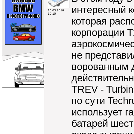
интересный к
10.03.2016
10:15
которая расп
корпорации T
аэрокосмичес
не представи
ворованным д
действительн
TREV - Turbine
по сути Techr
использует г
батарей шест