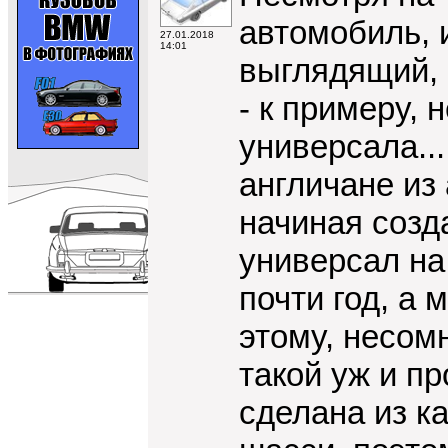
автомобиль, 
27.01.2018
14:01
выглядящий, 
- к примеру, 
универсала..
англичане из
начиная созда
универсал на
почти год, а 
этому, несомн
такой уж и п
сделана из к