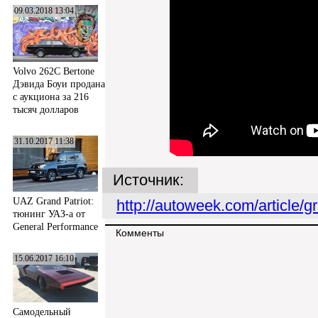
09.03.2018 13:04
Volvo 262C Bertone
Дэвида Боуи продана
с аукциона за 216
тысяч долларов
31.10.2017 11:38
Источник:
UAZ Grand Patriot:
http://autoweek.com/article/
тюнинг УАЗ-а от
General Performance
Комменты
15.06.2017 16:10
Самодельный