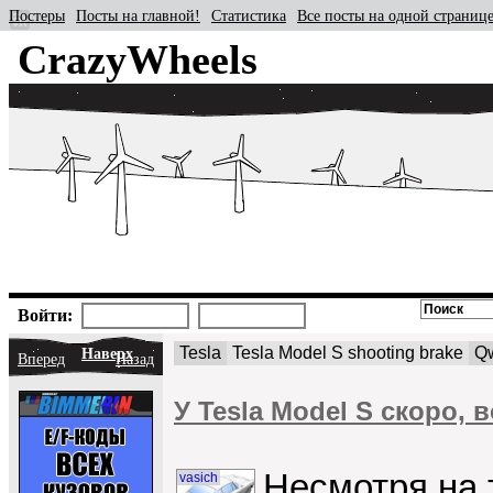
Постеры
Посты на главной!
Статистика
Все посты на одной страниц
CrazyWheels
Войти:
Tesla
Tesla Model S shooting brake
Q
Наверх
Вперед
Назад
У Tesla Model S скоро,
Несмотря на т
vasich