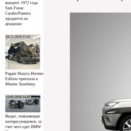
концепт 1972 года
Sam Foose
Carabo/Pantera
продается на
аукционе
04.12.2016 13:45
Pagani Huayra Hermes
Edition приехала к
Мэнни Хошбину
13.05.2016 14:41
Видео, поясняющее
интересующимся, за
счет чего едет BMW