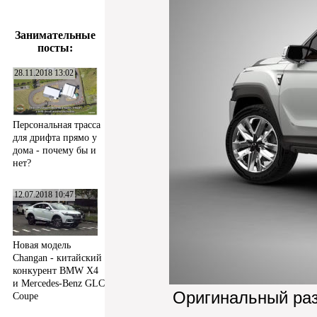
Занимательные
посты:
28.11.2018 13:02
Персональная трасса
для дрифта прямо у
дома - почему бы и
нет?
12.07.2018 10:47
Новая модель
Changan - китайский
конкурент BMW X4
и Mercedes-Benz GLC
Оригинальный ра
Coupe