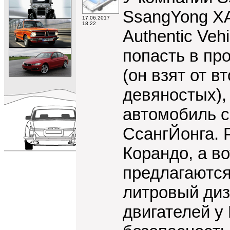
SsangYong XA
17.06.2017
18:22
Authentic Veh
попасть в пр
(он взят от в
девяностых), 
автомобиль с
СсангЙонга. 
Корандо, а в
предлагаются
литровый дизе
двигателей у 