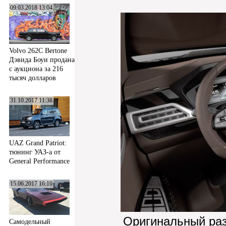
09.03.2018 13:04
Volvo 262C Bertone
Дэвида Боуи продана
с аукциона за 216
тысяч долларов
31.10.2017 11:38
UAZ Grand Patriot:
тюнинг УАЗ-а от
General Performance
15.06.2017 16:10
Оригинальный ра
Самодельный