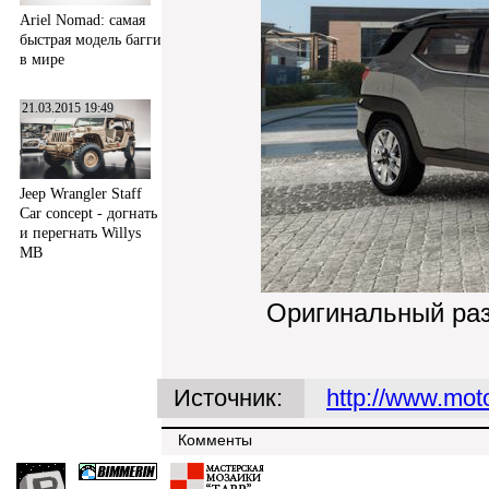
Ariel Nomad: самая
быстрая модель багги
в мире
21.03.2015 19:49
Jeep Wrangler Staff
Car concept - догнать
и перегнать Willys
MB
Оригинальный ра
Источник:
http://www.mot
Комменты