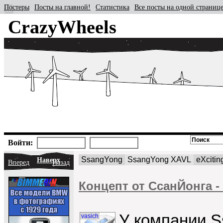
Постеры
Посты на главной!
Статистика
Все посты на одной страниц
CrazyWheels
Войти:
SsangYong
SsangYong XAVL
eXcitin
Наверх
Вперед
Назад
Концепт от СсанЙонга 
У компании S
vasich