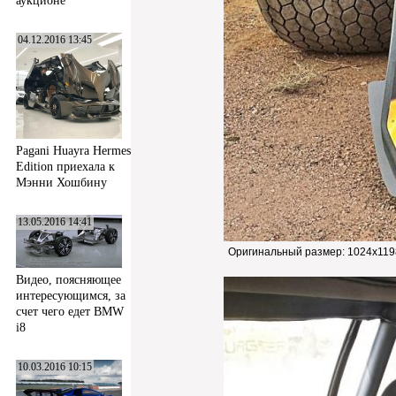
аукционе
04.12.2016 13:45
Pagani Huayra Hermes
Edition приехала к
Мэнни Хошбину
13.05.2016 14:41
Оригинальный размер:
1024x119
Видео, поясняющее
интересующимся, за
счет чего едет BMW
i8
10.03.2016 10:15