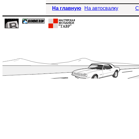
На главную
На автосвалку
С