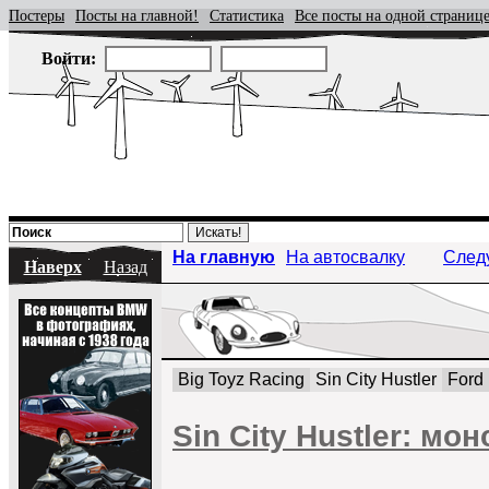
Постеры
Посты на главной!
Статистика
Все посты на одной страниц
Войти:
На главную
На автосвалку
След
Наверх
Назад
Big Toyz Racing
Sin City Hustler
Ford
Sin City Hustler: мо