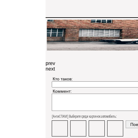
prev
next
Кто таков:
Коммент:
[АнтиСПАМ] Выберите среди картинок автомобиль: