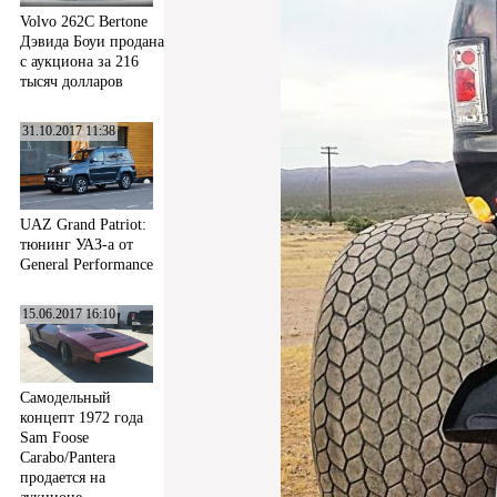
Volvo 262C Bertone
Дэвида Боуи продана
с аукциона за 216
тысяч долларов
31.10.2017 11:38
UAZ Grand Patriot:
тюнинг УАЗ-а от
General Performance
15.06.2017 16:10
Самодельный
концепт 1972 года
Sam Foose
Carabo/Pantera
продается на