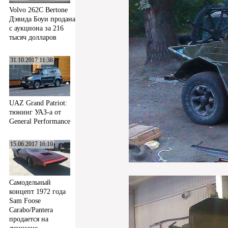
Volvo 262C Bertone
Дэвида Боуи продана
с аукциона за 216
тысяч долларов
31.10.2017 11:38
UAZ Grand Patriot:
тюнинг УАЗ-а от
General Performance
15.06.2017 16:10
Самодельный
концепт 1972 года
Sam Foose
Carabo/Pantera
продается на