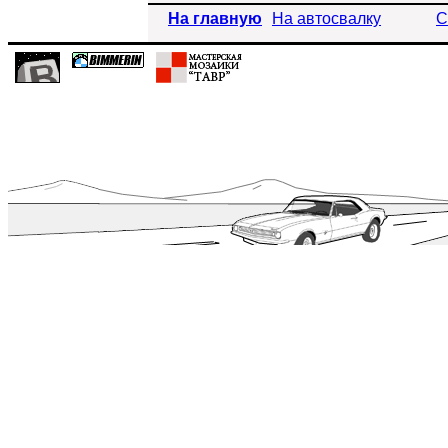
На главную
На автосвалку
С