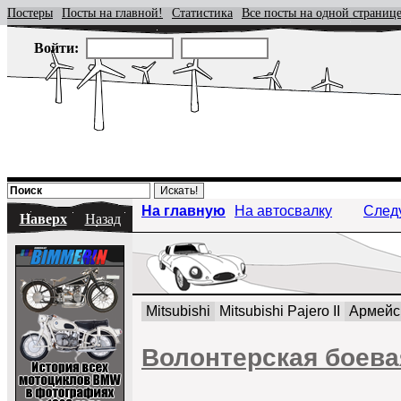
Постеры
Посты на главной!
Статистика
Все посты на одной страниц
Войти:
На главную
На автосвалку
След
Наверх
Назад
Mitsubishi
Mitsubishi Pajero II
Армейс
Волонтерская боева