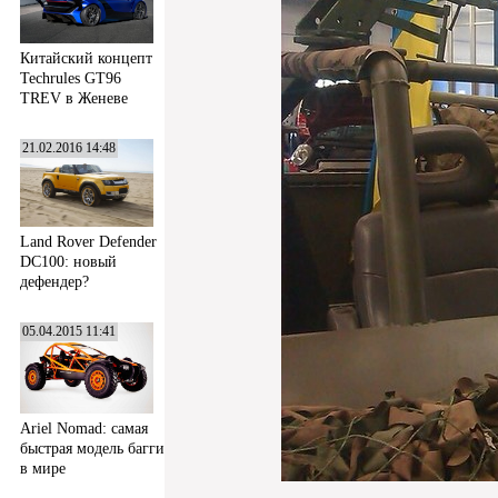
Китайский концепт
Techrules GT96
TREV в Женеве
21.02.2016 14:48
Land Rover Defender
DC100: новый
дефендер?
05.04.2015 11:41
Ariel Nomad: самая
быстрая модель багги
в мире