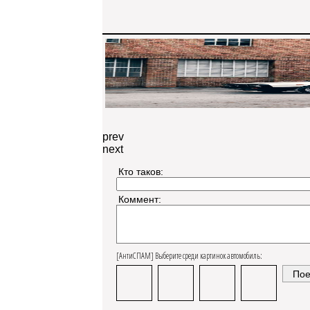
prev
next
Кто таков:
Коммент:
[АнтиСПАМ] Выберите среди картинок автомобиль: