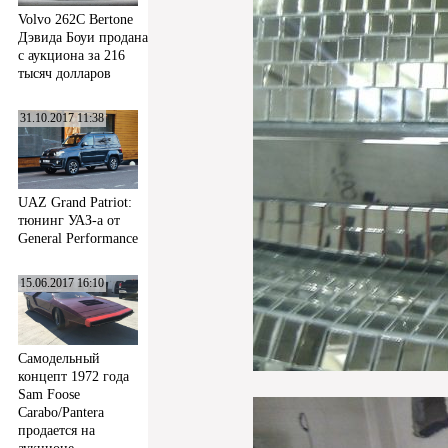
Volvo 262C Bertone
Дэвида Боуи продана
с аукциона за 216
тысяч долларов
31.10.2017 11:38
UAZ Grand Patriot:
тюнинг УАЗ-а от
General Performance
15.06.2017 16:10
Самодельный
концепт 1972 года
Sam Foose
Carabo/Pantera
продается на