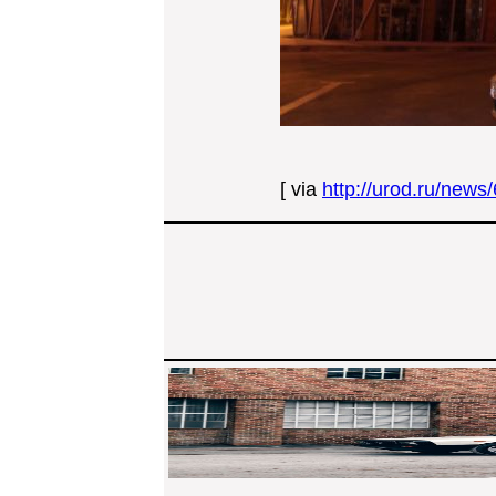
[ via
http://urod.ru/news