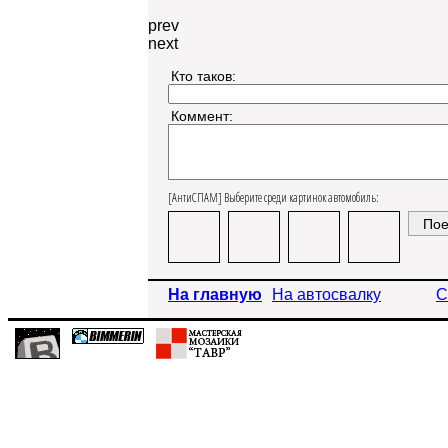
prev
next
Кто таков:
Коммент:
[АнтиСПАМ] Выберите среди картинок автомобиль:
На главную
На автосвалку
С