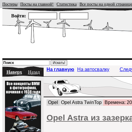
Постеры
Посты на главной!
Статистика
Все посты на одной страниц
Войти:
На главную
На автосвалку
След
Наверх
Назад
Opel
Opel Astra TwinTop
Времена: 20
Opel Astra из зазерк