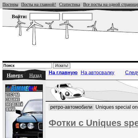
Постеры
Посты на главной!
Статистика
Все посты на одной страниц
Войти:
На главную
На автосвалку
След
Наверх
Назад
ретро-автомобили
Uniques special on
Фотки с Uniques spe