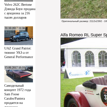
Volvo 262C Bertone
Дэвида Боуи продана
с аукциона за 216
тысяч долларов
Оригинальный размер:
2112x2392 - 1
31.10.2017 11:38
Alfa Romeo RL Super S
UAZ Grand Patriot:
тюнинг УАЗ-а от
General Performance
15.06.2017 16:10
Самодельный
концепт 1972 года
Sam Foose
Carabo/Pantera
продается на