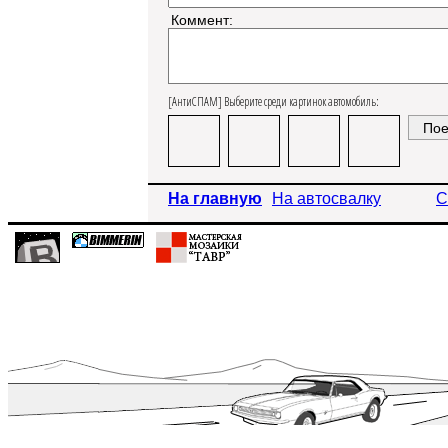
Коммент:
[АнтиСПАМ] Выберите среди картинок автомобиль:
На главную
На автосвалку
С