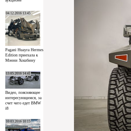
аукционе
04.12.2016 13:45
Pagani Huayra Hermes
Edition приехала к
Мэнни Хошбину
13.05.2016 14:41
Видео, поясняющее
интересующимся, за
счет чего едет BMW
i8
10.03.2016 10:15