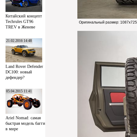
Китайский концепт
Techrules GT96
Оригинальный размер:
1087x725
TREV в Женеве
21.02.2016 14:48
Land Rover Defender
DC100: новый
дефендер?
05.04.2015 11:41
Ariel Nomad: самая
быстрая модель багги
в мире