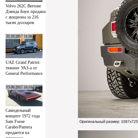
Volvo 262C Bertone
Дэвида Боуи продана
с аукциона за 216
тысяч долларов
31.10.2017 11:38
UAZ Grand Patriot:
тюнинг УАЗ-а от
General Performance
15.06.2017 16:10
Самодельный
концепт 1972 года
Sam Foose
Оригинальный размер:
1087x725
Carabo/Pantera
продается на