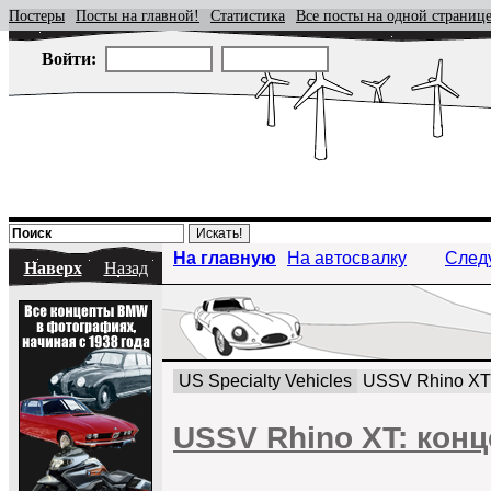
Постеры
Посты на главной!
Статистика
Все посты на одной страниц
Войти:
На главную
На автосвалку
След
Наверх
Назад
US Specialty Vehicles
USSV Rhino XT
USSV Rhino XT: кон