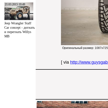
21.03.2015 19:49
Jeep Wrangler Staff
Car concept - догнать
и перегнать Willys
MB
Оригинальный размер:
1087x725
[ via
http://www.guysgab.c