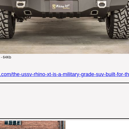
 - 64Kb
om/the-ussv-rhino-xt-is-a-military-grade-suv-built-for-th