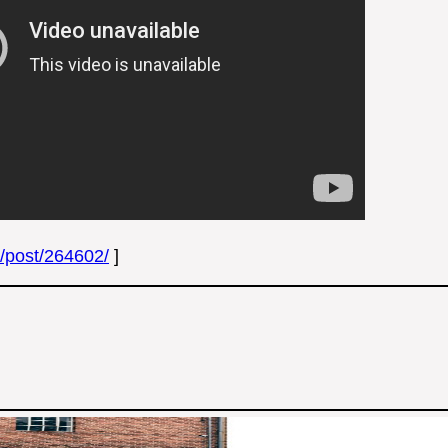
u/post/264602/
]