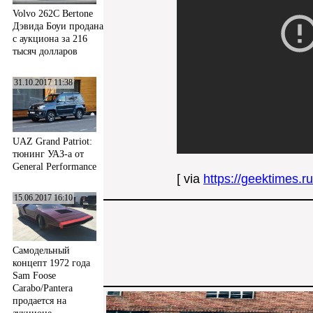
Volvo 262C Bertone
Дэвида Боуи продана
с аукциона за 216
тысяч долларов
31.10.2017 11:38
UAZ Grand Patriot:
тюнинг УАЗ-а от
General Performance
[ via
https://geektimes.r
15.06.2017 16:10
Самодельный
концепт 1972 года
Sam Foose
Carabo/Pantera
продается на