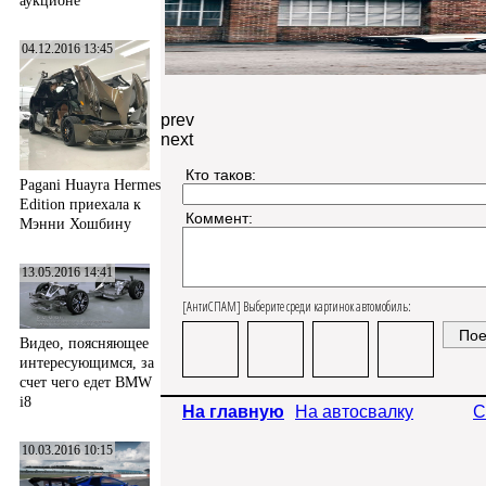
аукционе
04.12.2016 13:45
prev
next
Кто таков:
Pagani Huayra Hermes
Edition приехала к
Коммент:
Мэнни Хошбину
13.05.2016 14:41
[АнтиСПАМ] Выберите среди картинок автомобиль:
Видео, поясняющее
интересующимся, за
счет чего едет BMW
i8
На главную
На автосвалку
С
10.03.2016 10:15