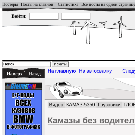
Постеры
Посты на главной!
Статистика
Все посты на одной страниц
Войти:
На главную
На автосвалку
След
Наверх
Назад
Видео
КАМАЗ-5350
Грузовики
ГЛО
Камазы без водителе