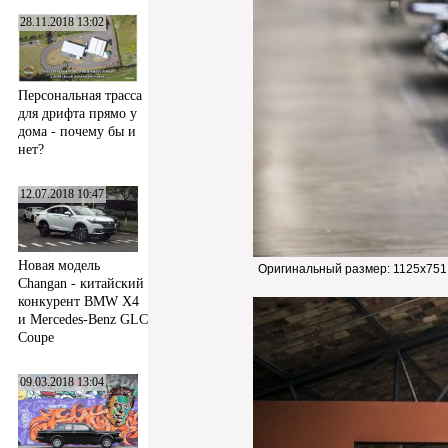
28.11.2018 13:02
Персональная трасса
для дрифта прямо у
дома - почему бы и
нет?
12.07.2018 10:47
Новая модель
Оригинальный размер:
1125x751
Changan - китайский
конкурент BMW X4
и Mercedes-Benz GLC
Coupe
09.03.2018 13:04