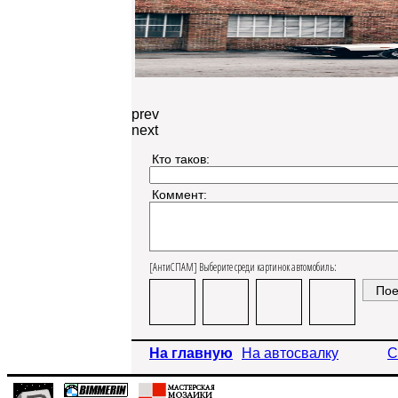
prev
next
Кто таков:
Коммент:
[АнтиСПАМ] Выберите среди картинок автомобиль:
На главную
На автосвалку
С