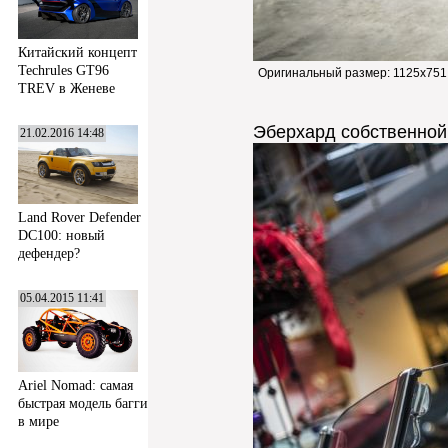
Китайский концепт
Techrules GT96
Оригинальный размер:
1125x751
TREV в Женеве
Эберхард собственной 
21.02.2016 14:48
Land Rover Defender
DC100: новый
дефендер?
05.04.2015 11:41
Ariel Nomad: самая
быстрая модель багги
в мире