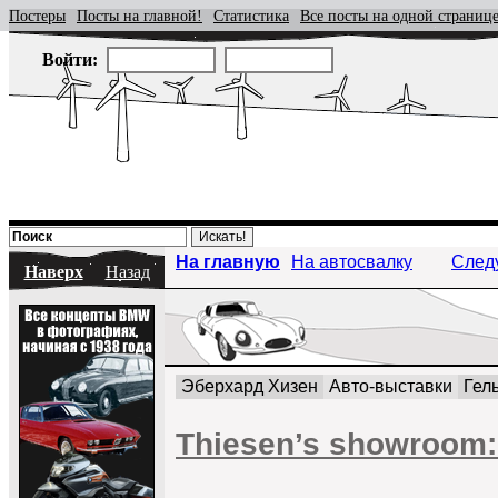
Постеры
Посты на главной!
Статистика
Все посты на одной страниц
Войти:
На главную
На автосвалку
След
Наверх
Назад
Эберхард Хизен
Авто-выставки
Гел
Thiesen’s showroom