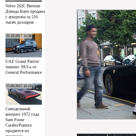
Volvo 262C Bertone
Дэвида Боуи продана
с аукциона за 216
тысяч долларов
31.10.2017 11:38
UAZ Grand Patriot:
тюнинг УАЗ-а от
General Performance
15.06.2017 16:10
Самодельный
концепт 1972 года
Sam Foose
Carabo/Pantera
продается на