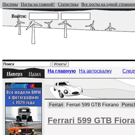
Постеры
Посты на главной!
Статистика
Все посты на одной страниц
Войти:
На главную
На автосвалку
След
Наверх
Назад
Ferrari
Ferrari 599 GTB Fiorano
Porsc
Ferrari 599 GTB Fior