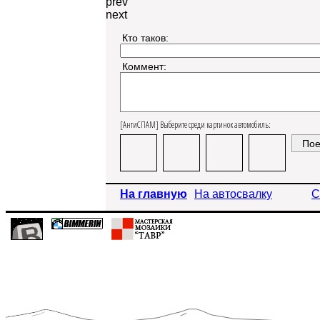
prev
next
Кто таков:
Коммент:
[АнтиСПАМ] Выберите среди картинок автомобиль:
На главную
На автосвалку
С