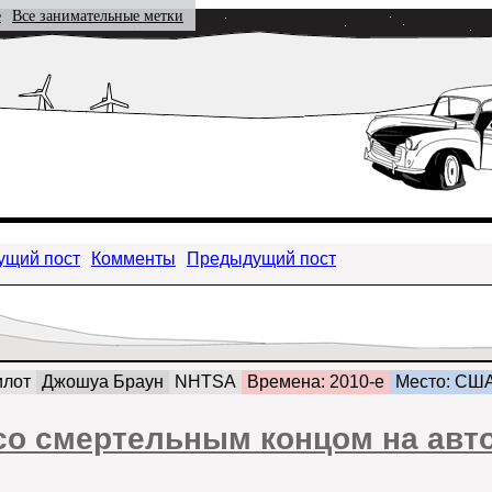
е
Все занимательные метки
ущий пост
Комменты
Предыдущий пост
илот
Джошуа Браун
NHTSA
Времена: 2010-е
Место: СШ
 со смертельным концом на ав