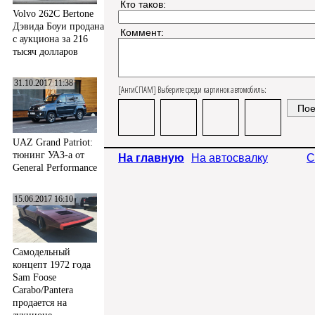
Кто таков:
Volvo 262C Bertone
Дэвида Боуи продана
Коммент:
с аукциона за 216
тысяч долларов
31.10.2017 11:38
[АнтиСПАМ] Выберите среди картинок автомобиль:
UAZ Grand Patriot:
тюнинг УАЗ-а от
На главную
На автосвалку
С
General Performance
15.06.2017 16:10
Самодельный
концепт 1972 года
Sam Foose
Carabo/Pantera
продается на