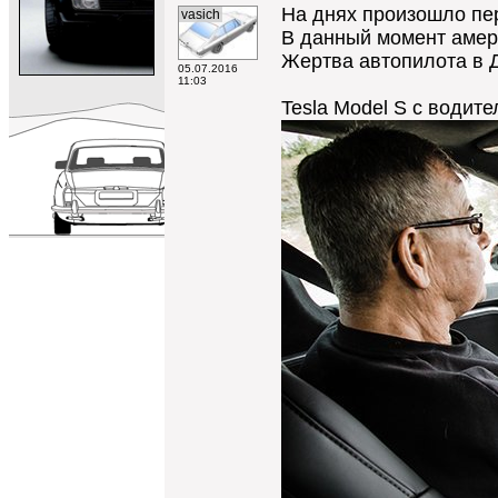
На днях произошло пер
vasich
В данный момент амери
Жертва автопилота в ДТ
05.07.2016
11:03
Tesla Model S с водит