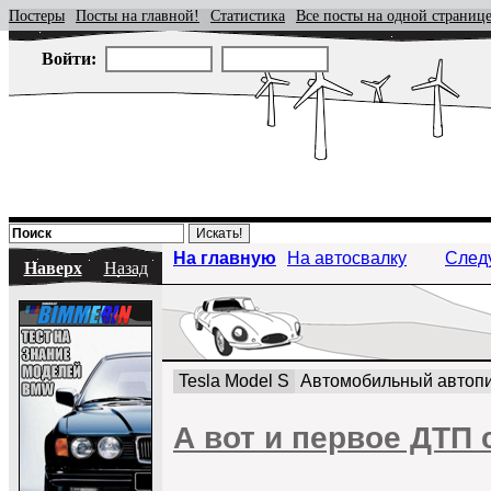
Постеры
Посты на главной!
Статистика
Все посты на одной страниц
Войти:
На главную
На автосвалку
След
Наверх
Назад
Tesla Model S
Автомобильный автоп
А вот и первое ДТП