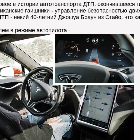
вое в истории автотранспорта ДТП, окончившееся ги
канские гаишники - управление безопасностью движ
П - некий 40-летний Джошуа Браун из Огайо, что хара
елем в режиме автопилота -