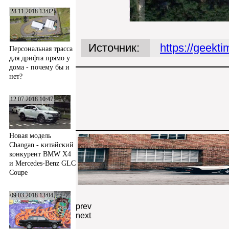
28.11.2018 13:02
Источник:
https://geekt
Персональная трасса
для дрифта прямо у
дома - почему бы и
нет?
12.07.2018 10:47
Новая модель
Changan - китайский
конкурент BMW X4
и Mercedes-Benz GLC
Coupe
09.03.2018 13:04
prev
next