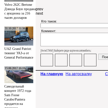
Volvo 262C Bertone
prev
Дэвида Боуи продана
next
с аукциона за 216
тысяч долларов
Кто таков:
31.10.2017 11:38
Коммент:
UAZ Grand Patriot:
[АнтиСПАМ] Выберите среди картинок автомобиль:
тюнинг УАЗ-а от
General Performance
15.06.2017 16:10
На главную
На автосвалку
С
Самодельный
концепт 1972 года
Sam Foose
Carabo/Pantera
продается на