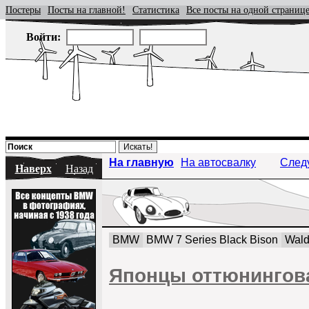
Постеры
Посты на главной!
Статистика
Все посты на одной страниц
Войти:
На главную
На автосвалку
След
Наверх
Назад
BMW
BMW 7 Series Black Bison
Wald
Японцы оттюнингова