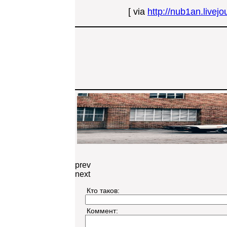
[ via
http://nub1an.livej
prev
next
Кто таков:
Коммент: