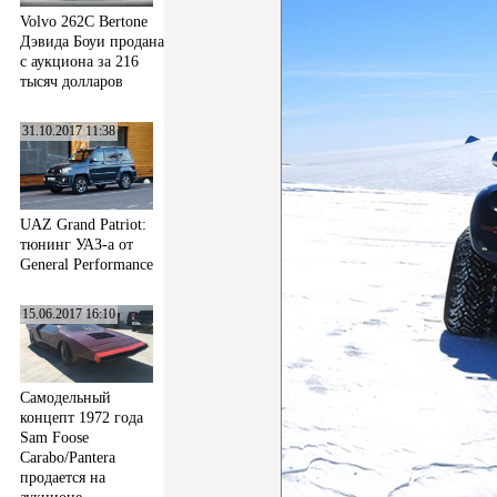
Volvo 262C Bertone
Дэвида Боуи продана
с аукциона за 216
тысяч долларов
31.10.2017 11:38
UAZ Grand Patriot:
тюнинг УАЗ-а от
General Performance
15.06.2017 16:10
Самодельный
концепт 1972 года
Sam Foose
Carabo/Pantera
продается на