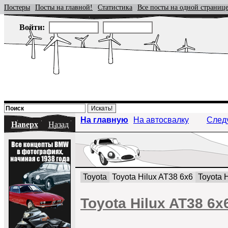
Постеры
Посты на главной!
Статистика
Все посты на одной страниц
Войти:
На главную
На автосвалку
След
Наверх
Назад
Toyota
Toyota Hilux AT38 6x6
Toyota H
Toyota Hilux AT38 6x6