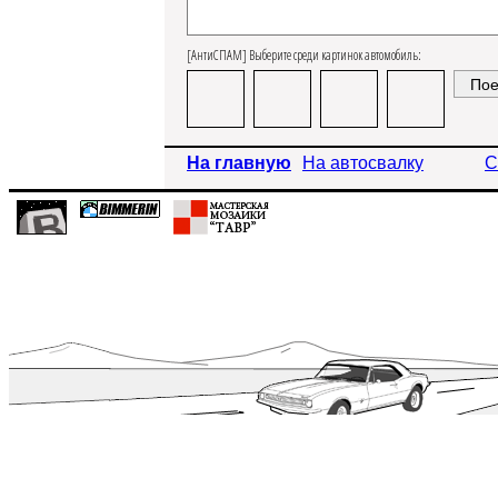
[АнтиСПАМ] Выберите среди картинок автомобиль:
На главную
На автосвалку
С