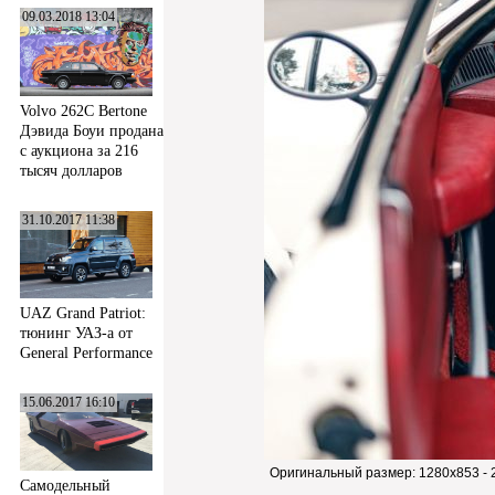
09.03.2018 13:04
Volvo 262C Bertone
Дэвида Боуи продана
с аукциона за 216
тысяч долларов
31.10.2017 11:38
UAZ Grand Patriot:
тюнинг УАЗ-а от
General Performance
15.06.2017 16:10
Оригинальный размер:
1280x853 -
Самодельный